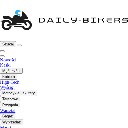
Szukaj
Nowości
Kaski
Mężczyźni
Kobieta
High-Tech
Wyścigi
Motocykle i skutery
Terenowe
Przygoda
Warsztat
Bagaż
Wyprzedaż
Marki