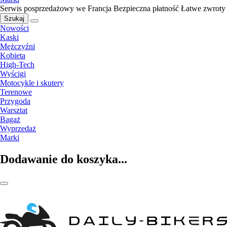
Serwis posprzedażowy we Francja
Bezpieczna płatność
Łatwe zwroty
Szukaj
Nowości
Kaski
Mężczyźni
Kobieta
High-Tech
Wyścigi
Motocykle i skutery
Terenowe
Przygoda
Warsztat
Bagaż
Wyprzedaż
Marki
Dodawanie do koszyka...