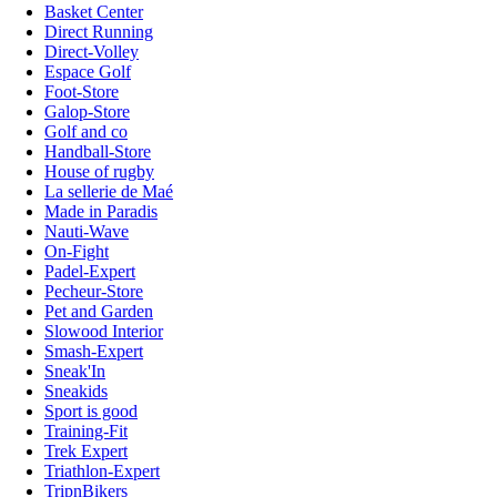
Basket Center
Direct Running
Direct-Volley
Espace Golf
Foot-Store
Galop-Store
Golf and co
Handball-Store
House of rugby
La sellerie de Maé
Made in Paradis
Nauti-Wave
On-Fight
Padel-Expert
Pecheur-Store
Pet and Garden
Slowood Interior
Smash-Expert
Sneak'In
Sneakids
Sport is good
Training-Fit
Trek Expert
Triathlon-Expert
TripnBikers