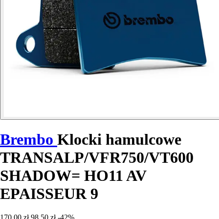
Brembo
Klocki hamulcowe
TRANSALP/VFR750/VT600
SHADOW= HO11 AV
EPAISSEUR 9
170,00 zł
98,50 zł
-42%