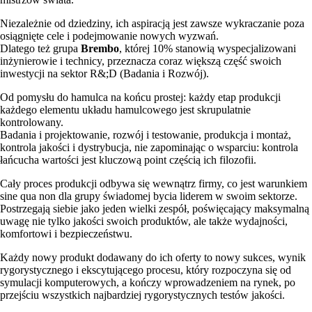
Niezależnie od dziedziny, ich aspiracją jest zawsze wykraczanie poza
osiągnięte cele i podejmowanie nowych wyzwań.
Dlatego też grupa
Brembo
, której 10% stanowią wyspecjalizowani
inżynierowie i technicy, przeznacza coraz większą część swoich
inwestycji na sektor R&;D (Badania i Rozwój).
Od pomysłu do hamulca na końcu prostej: każdy etap produkcji
każdego elementu układu hamulcowego jest skrupulatnie
kontrolowany.
Badania i projektowanie, rozwój i testowanie, produkcja i montaż,
kontrola jakości i dystrybucja, nie zapominając o wsparciu: kontrola
łańcucha wartości jest kluczową point częścią ich filozofii.
Cały proces produkcji odbywa się wewnątrz firmy, co jest warunkiem
sine qua non dla grupy świadomej bycia liderem w swoim sektorze.
Postrzegają siebie jako jeden wielki zespół, poświęcający maksymalną
uwagę nie tylko jakości swoich produktów, ale także wydajności,
komfortowi i bezpieczeństwu.
Każdy nowy produkt dodawany do ich oferty to nowy sukces, wynik
rygorystycznego i ekscytującego procesu, który rozpoczyna się od
symulacji komputerowych, a kończy wprowadzeniem na rynek, po
przejściu wszystkich najbardziej rygorystycznych testów jakości.