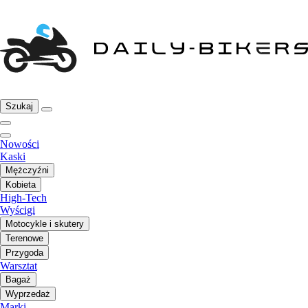
Szukaj
Nowości
Kaski
Mężczyźni
Kobieta
High-Tech
Wyścigi
Motocykle i skutery
Terenowe
Przygoda
Warsztat
Bagaż
Wyprzedaż
Marki