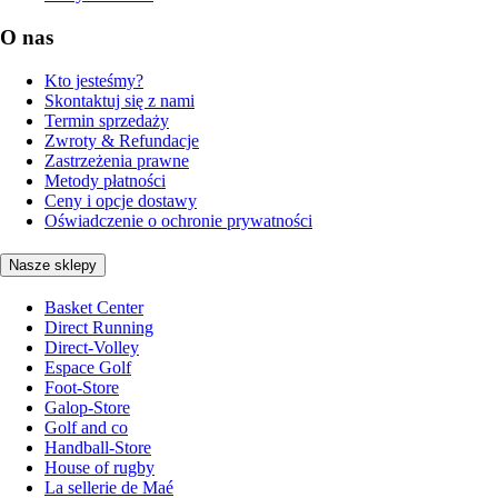
O nas
Kto jesteśmy?
Skontaktuj się z nami
Termin sprzedaży
Zwroty & Refundacje
Zastrzeżenia prawne
Metody płatności
Ceny i opcje dostawy
Oświadczenie o ochronie prywatności
Nasze sklepy
Basket Center
Direct Running
Direct-Volley
Espace Golf
Foot-Store
Galop-Store
Golf and co
Handball-Store
House of rugby
La sellerie de Maé