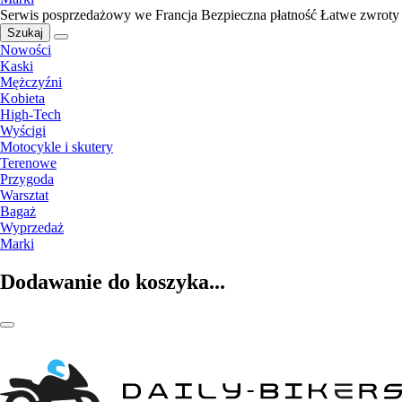
Serwis posprzedażowy we Francja
Bezpieczna płatność
Łatwe zwroty
Szukaj
Nowości
Kaski
Mężczyźni
Kobieta
High-Tech
Wyścigi
Motocykle i skutery
Terenowe
Przygoda
Warsztat
Bagaż
Wyprzedaż
Marki
Dodawanie do koszyka...