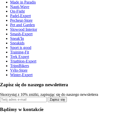
Made in Paradis
Nauti-Wave
On-Fight
Padel-Expert
Pecheur-Store
Pet and Garden
Slowood Interior
Smash-Expert
Sneak'In
Sneakids
Sport is good
Training-Fit
Trek Expert
Triathlon-Expert
TripnBikers
Vélo-Store
Winter-Expert
Zapisz się do naszego newslettera
Skorzystaj z 10% zniżki, zapisując się do naszego newslettera
Zapisz się
Bądźmy w kontakcie