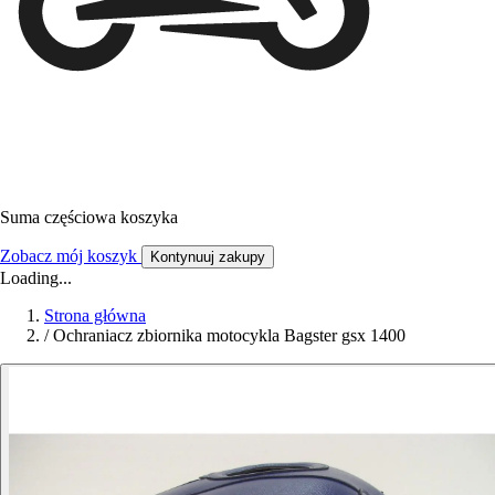
Suma częściowa koszyka
Zobacz mój koszyk
Kontynuuj zakupy
Loading...
Strona główna
/
Ochraniacz zbiornika motocykla Bagster gsx 1400