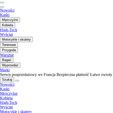
Nowości
Kaski
Mężczyźni
Kobieta
High-Tech
Wyścigi
Motocykle i skutery
Terenowe
Przygoda
Warsztat
Bagaż
Wyprzedaż
Marki
Serwis posprzedażowy we Francja
Bezpieczna płatność
Łatwe zwroty
Szukaj
Nowości
Kaski
Mężczyźni
Kobieta
High-Tech
Wyścigi
Motocykle i skutery