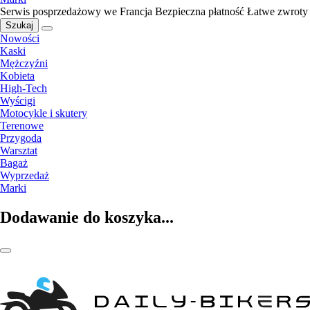
Serwis posprzedażowy we Francja
Bezpieczna płatność
Łatwe zwroty
Szukaj
Nowości
Kaski
Mężczyźni
Kobieta
High-Tech
Wyścigi
Motocykle i skutery
Terenowe
Przygoda
Warsztat
Bagaż
Wyprzedaż
Marki
Dodawanie do koszyka...