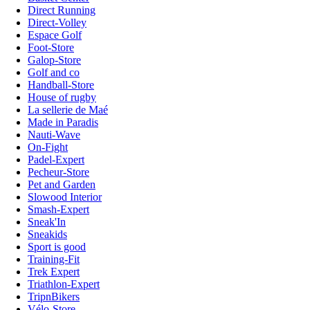
Direct Running
Direct-Volley
Espace Golf
Foot-Store
Galop-Store
Golf and co
Handball-Store
House of rugby
La sellerie de Maé
Made in Paradis
Nauti-Wave
On-Fight
Padel-Expert
Pecheur-Store
Pet and Garden
Slowood Interior
Smash-Expert
Sneak'In
Sneakids
Sport is good
Training-Fit
Trek Expert
Triathlon-Expert
TripnBikers
Vélo-Store