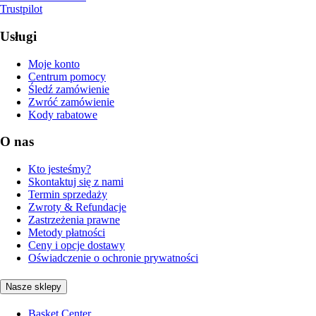
Trustpilot
Usługi
Moje konto
Centrum pomocy
Śledź zamówienie
Zwróć zamówienie
Kody rabatowe
O nas
Kto jesteśmy?
Skontaktuj się z nami
Termin sprzedaży
Zwroty & Refundacje
Zastrzeżenia prawne
Metody płatności
Ceny i opcje dostawy
Oświadczenie o ochronie prywatności
Nasze sklepy
Basket Center