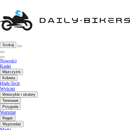
Szukaj
Nowości
Kaski
Mężczyźni
Kobieta
High-Tech
Wyścigi
Motocykle i skutery
Terenowe
Przygoda
Warsztat
Bagaż
Wyprzedaż
Marki