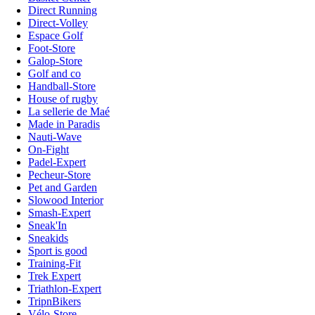
Direct Running
Direct-Volley
Espace Golf
Foot-Store
Galop-Store
Golf and co
Handball-Store
House of rugby
La sellerie de Maé
Made in Paradis
Nauti-Wave
On-Fight
Padel-Expert
Pecheur-Store
Pet and Garden
Slowood Interior
Smash-Expert
Sneak'In
Sneakids
Sport is good
Training-Fit
Trek Expert
Triathlon-Expert
TripnBikers
Vélo-Store