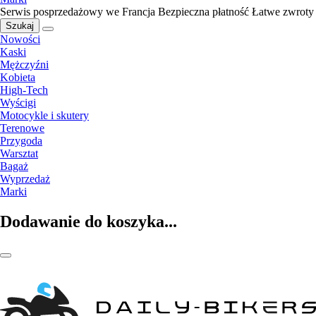
Serwis posprzedażowy we Francja
Bezpieczna płatność
Łatwe zwroty
Szukaj
Nowości
Kaski
Mężczyźni
Kobieta
High-Tech
Wyścigi
Motocykle i skutery
Terenowe
Przygoda
Warsztat
Bagaż
Wyprzedaż
Marki
Dodawanie do koszyka...