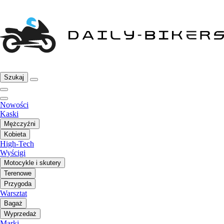
Szukaj
Nowości
Kaski
Mężczyźni
Kobieta
High-Tech
Wyścigi
Motocykle i skutery
Terenowe
Przygoda
Warsztat
Bagaż
Wyprzedaż
Marki