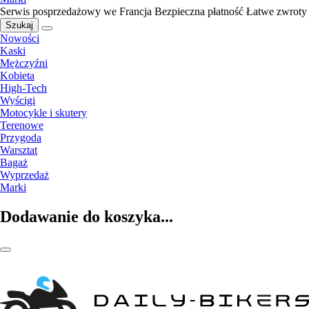
Serwis posprzedażowy we Francja
Bezpieczna płatność
Łatwe zwroty
Szukaj
Nowości
Kaski
Mężczyźni
Kobieta
High-Tech
Wyścigi
Motocykle i skutery
Terenowe
Przygoda
Warsztat
Bagaż
Wyprzedaż
Marki
Dodawanie do koszyka...