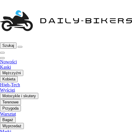
Szukaj
Nowości
Kaski
Mężczyźni
Kobieta
High-Tech
Wyścigi
Motocykle i skutery
Terenowe
Przygoda
Warsztat
Bagaż
Wyprzedaż
Marki