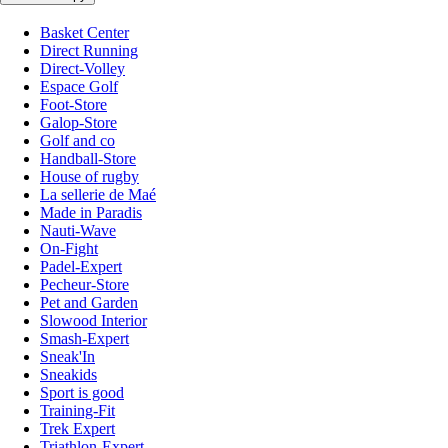
Basket Center
Direct Running
Direct-Volley
Espace Golf
Foot-Store
Galop-Store
Golf and co
Handball-Store
House of rugby
La sellerie de Maé
Made in Paradis
Nauti-Wave
On-Fight
Padel-Expert
Pecheur-Store
Pet and Garden
Slowood Interior
Smash-Expert
Sneak'In
Sneakids
Sport is good
Training-Fit
Trek Expert
Triathlon-Expert