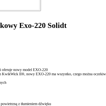
kowy Exo-220 Solidt
ę i oferuje nowy model EXO-220
m KwikWick II®, nowy EXO-220 ma wszystko, czego można oczekiwać 
nych
 powietrzną z tłumieniem dźwięku