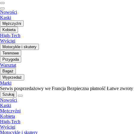
Nowości
Kaski
Mężczyźni
Kobieta
High-Tech
Wyścigi
Motocykle i skutery
Terenowe
Przygoda
Warsztat
Bagaż
Wyprzedaż
Marki
Serwis posprzedażowy we Francja
Bezpieczna płatność
Łatwe zwroty
Szukaj
Nowości
Kaski
Mężczyźni
Kobieta
High-Tech
Wyścigi
Motocykle i skutery