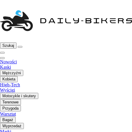
Szukaj
Nowości
Kaski
Mężczyźni
Kobieta
High-Tech
Wyścigi
Motocykle i skutery
Terenowe
Przygoda
Warsztat
Bagaż
Wyprzedaż
Marki