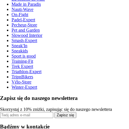
Made in Paradis
Nauti-Wave
On-Fight
Padel-Expert
Pecheur-Store
Pet and Garden
Slowood Interior
Smash-Expert
Sneak'In
Sneakids
Sport is good
Training-Fit
Trek Expert
Triathlon-Expert
TripnBikers
Vélo-Store
Winter-Expert
Zapisz się do naszego newslettera
Skorzystaj z 10% zniżki, zapisując się do naszego newslettera
Zapisz się
Bądźmy w kontakcie