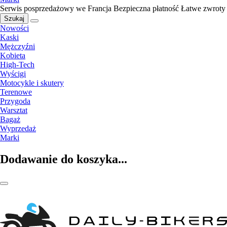
Serwis posprzedażowy we Francja
Bezpieczna płatność
Łatwe zwroty
Szukaj
Nowości
Kaski
Mężczyźni
Kobieta
High-Tech
Wyścigi
Motocykle i skutery
Terenowe
Przygoda
Warsztat
Bagaż
Wyprzedaż
Marki
Dodawanie do koszyka...