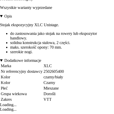
Wszystkie warianty wyprzedane
Opis
Stojak ekspozycyjny XLC Unistage.
do zastosowania jako stojak na rowery lub ekspozytor
handlowy.
solidna konstrukcja stalowa, 2 części.
maks. szerokość opony: 70 mm.
szerokie nogi.
Dodatkowe informacje
Marka
XLC
Nr referencyjny dostawcy
2502605400
Kolor
czarny/biały
Kolor
Czarny
Płeć
Mieszane
Grupa wiekowa
Dorośli
Zakres
VTT
Loading...
Loading...