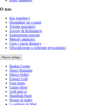
Kody rabatowe
O nas
Kto jesteśmy?
Skontaktuj się z nami
Termin sprzedaży
Zwroty & Refundacje
Zastrzeżenia prawne
Metody płatności
Ceny i opcje dostawy
Oświadczenie o ochronie prywatności
Nasze sklepy
Basket Center
Direct Running
Direct-Volley
Espace Golf
Foot-Store
Galop-Store
Golf and co
Handball-Store
House of rugby
La sellerie de Maé