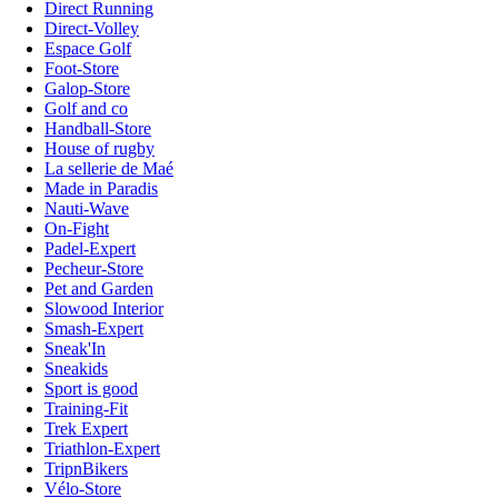
Direct Running
Direct-Volley
Espace Golf
Foot-Store
Galop-Store
Golf and co
Handball-Store
House of rugby
La sellerie de Maé
Made in Paradis
Nauti-Wave
On-Fight
Padel-Expert
Pecheur-Store
Pet and Garden
Slowood Interior
Smash-Expert
Sneak'In
Sneakids
Sport is good
Training-Fit
Trek Expert
Triathlon-Expert
TripnBikers
Vélo-Store