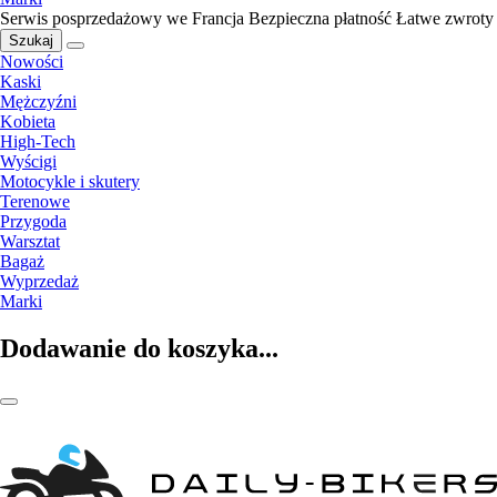
Serwis posprzedażowy we Francja
Bezpieczna płatność
Łatwe zwroty
Szukaj
Nowości
Kaski
Mężczyźni
Kobieta
High-Tech
Wyścigi
Motocykle i skutery
Terenowe
Przygoda
Warsztat
Bagaż
Wyprzedaż
Marki
Dodawanie do koszyka...