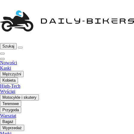
Szukaj
Nowości
Kaski
Mężczyźni
Kobieta
High-Tech
Wyścigi
Motocykle i skutery
Terenowe
Przygoda
Warsztat
Bagaż
Wyprzedaż
Marki