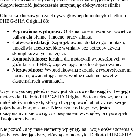
długowieczność, jednocześnie utrzymując efektywność silnika.
Oto kilka kluczowych zalet dyszy głównej do motocykli Dellorto
PHBG-SHA Original 88:
Poprawiona wydajność:
Optymalizuje mieszankę powietrza i
paliwa dla płynnej i mocnej pracy silnika.
Łatwość instalacji:
Zaprojektowana do łatwego montażu,
umożliwiającego szybkie wymiany bez potrzeby użycia
skomplikowanych narzędzi.
Kompatybilność:
Idealna dla motocykli wyposażonych w
gaźniki serii PHBG, zapewniająca idealne dopasowanie.
Niezawodność:
Wyprodukowana zgodnie z rygorystycznymi
normami, gwarantująca niezawodne działanie nawet w
ekstremalnych warunkach.
Użycie wysokiej jakości dyszy jest kluczowe dla osiągów Twojego
motocykla. Dellorto PHBG-SHA Original 88 to mądry wybór dla
miłośników motocykli, którzy chcą poprawić lub utrzymać swoje
pojazdy w dobrym stanie. Niezależnie od tego, czy jesteś
okazjonalnym kierowcą, czy pasjonatem wyścigów, ta dysza spełni
Twoje oczekiwania.
Nie pozwól, aby małe elementy wpłynęły na Twoje doświadczenia z
jazdy. Wybierając dyszę główną do motocykli Dellorto PHBG-SHA