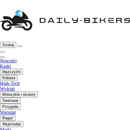
Szukaj
Nowości
Kaski
Mężczyźni
Kobieta
High-Tech
Wyścigi
Motocykle i skutery
Terenowe
Przygoda
Warsztat
Bagaż
Wyprzedaż
Marki