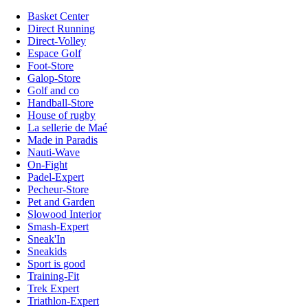
Basket Center
Direct Running
Direct-Volley
Espace Golf
Foot-Store
Galop-Store
Golf and co
Handball-Store
House of rugby
La sellerie de Maé
Made in Paradis
Nauti-Wave
On-Fight
Padel-Expert
Pecheur-Store
Pet and Garden
Slowood Interior
Smash-Expert
Sneak'In
Sneakids
Sport is good
Training-Fit
Trek Expert
Triathlon-Expert