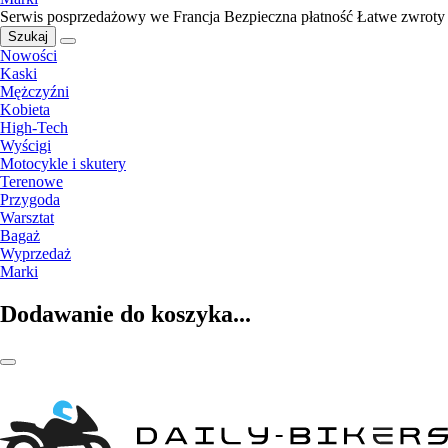
Serwis posprzedażowy we Francja
Bezpieczna płatność
Łatwe zwroty
Szukaj
Nowości
Kaski
Mężczyźni
Kobieta
High-Tech
Wyścigi
Motocykle i skutery
Terenowe
Przygoda
Warsztat
Bagaż
Wyprzedaż
Marki
Dodawanie do koszyka...