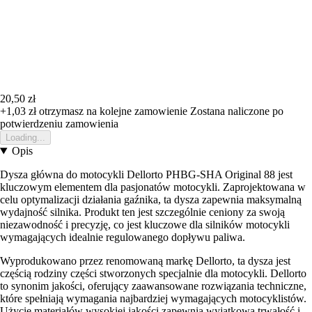
20,50 zł
+1,03 zł
otrzymasz na kolejne zamowienie
Zostana naliczone po
potwierdzeniu zamowienia
Loading...
Opis
Dysza główna do motocykli Dellorto PHBG-SHA Original 88 jest
kluczowym elementem dla pasjonatów motocykli. Zaprojektowana w
celu optymalizacji działania gaźnika, ta dysza zapewnia maksymalną
wydajność silnika. Produkt ten jest szczególnie ceniony za swoją
niezawodność i precyzję, co jest kluczowe dla silników motocykli
wymagających idealnie regulowanego dopływu paliwa.
Wyprodukowano przez renomowaną markę Dellorto, ta dysza jest
częścią rodziny części stworzonych specjalnie dla motocykli. Dellorto
to synonim jakości, oferujący zaawansowane rozwiązania techniczne,
które spełniają wymagania najbardziej wymagających motocyklistów.
Użycie materiałów wysokiej jakości zapewnia wyjątkową trwałość i