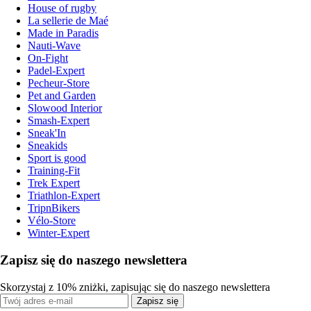
House of rugby
La sellerie de Maé
Made in Paradis
Nauti-Wave
On-Fight
Padel-Expert
Pecheur-Store
Pet and Garden
Slowood Interior
Smash-Expert
Sneak'In
Sneakids
Sport is good
Training-Fit
Trek Expert
Triathlon-Expert
TripnBikers
Vélo-Store
Winter-Expert
Zapisz się do naszego newslettera
Skorzystaj z 10% zniżki, zapisując się do naszego newslettera
Zapisz się