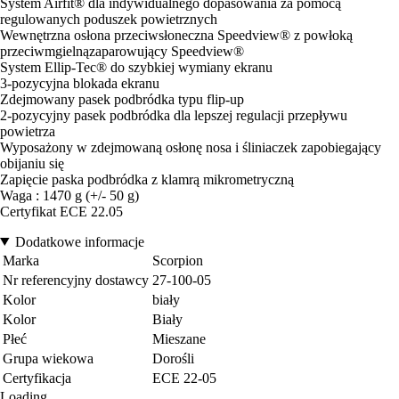
System Airfit® dla indywidualnego dopasowania za pomocą
regulowanych poduszek powietrznych
Wewnętrzna osłona przeciwsłoneczna Speedview® z powłoką
przeciwmgielnązaparowujący Speedview®
System Ellip-Tec® do szybkiej wymiany ekranu
3-pozycyjna blokada ekranu
Zdejmowany pasek podbródka typu flip-up
2-pozycyjny pasek podbródka dla lepszej regulacji przepływu
powietrza
Wyposażony w zdejmowaną osłonę nosa i śliniaczek zapobiegający
obijaniu się
Zapięcie paska podbródka z klamrą mikrometryczną
Waga : 1470 g (+/- 50 g)
Certyfikat ECE 22.05
Dodatkowe informacje
Marka
Scorpion
Nr referencyjny dostawcy
27-100-05
Kolor
biały
Kolor
Biały
Płeć
Mieszane
Grupa wiekowa
Dorośli
Certyfikacja
ECE 22-05
Loading...