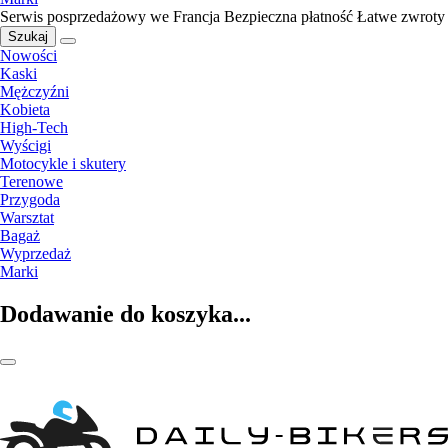
Serwis posprzedażowy we Francja
Bezpieczna płatność
Łatwe zwroty
Szukaj
Nowości
Kaski
Mężczyźni
Kobieta
High-Tech
Wyścigi
Motocykle i skutery
Terenowe
Przygoda
Warsztat
Bagaż
Wyprzedaż
Marki
Dodawanie do koszyka...