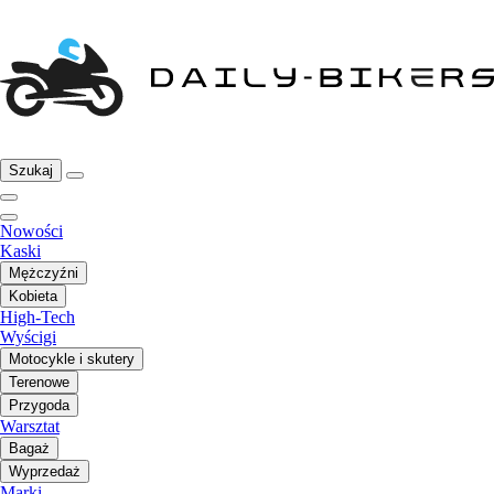
Szukaj
Nowości
Kaski
Mężczyźni
Kobieta
High-Tech
Wyścigi
Motocykle i skutery
Terenowe
Przygoda
Warsztat
Bagaż
Wyprzedaż
Marki