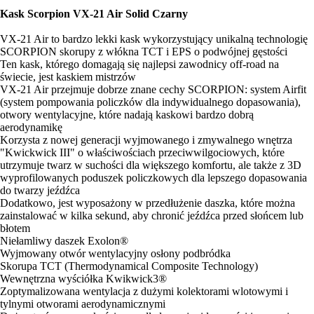
Kask Scorpion VX-21 Air Solid Czarny
VX-21 Air to bardzo lekki kask wykorzystujący unikalną technologię
SCORPION skorupy z włókna TCT i EPS o podwójnej gęstości
Ten kask, którego domagają się najlepsi zawodnicy off-road na
świecie, jest kaskiem mistrzów
VX-21 Air przejmuje dobrze znane cechy SCORPION: system Airfit
(system pompowania policzków dla indywidualnego dopasowania),
otwory wentylacyjne, które nadają kaskowi bardzo dobrą
aerodynamikę
Korzysta z nowej generacji wyjmowanego i zmywalnego wnętrza
"Kwickwick III" o właściwościach przeciwwilgociowych, które
utrzymuje twarz w suchości dla większego komfortu, ale także z 3D
wyprofilowanych poduszek policzkowych dla lepszego dopasowania
do twarzy jeźdźca
Dodatkowo, jest wyposażony w przedłużenie daszka, które można
zainstalować w kilka sekund, aby chronić jeźdźca przed słońcem lub
błotem
Niełamliwy daszek Exolon®
Wyjmowany otwór wentylacyjny osłony podbródka
Skorupa TCT (Thermodynamical Composite Technology)
Wewnętrzna wyściółka Kwikwick3®
Zoptymalizowana wentylacja z dużymi kolektorami wlotowymi i
tylnymi otworami aerodynamicznymi