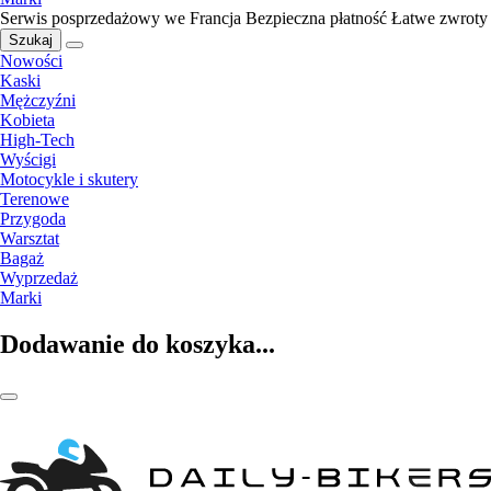
Serwis posprzedażowy we Francja
Bezpieczna płatność
Łatwe zwroty
Szukaj
Nowości
Kaski
Mężczyźni
Kobieta
High-Tech
Wyścigi
Motocykle i skutery
Terenowe
Przygoda
Warsztat
Bagaż
Wyprzedaż
Marki
Dodawanie do koszyka...