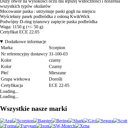
Duży otwór na wysokości oczu dla lepszej widoczności i noszenia
wszystkich typów okularów
Mocowanie paska : utrzymuje paski gogli na miejscu
Wyściełany pasek podbródka z osłoną KwikWick
Podwójny D-ring tytanowy zapięcie paska podbródka
Waga: 1150 g (+/- 50 g)
Certyfikat ECE 22.05
Dodatkowe informacje
Marka
Scorpion
Nr referencyjny dostawcy
31-100-03
Kolor
czarny
Kolor
Czarny
Płeć
Mieszane
Grupa wiekowa
Dorośli
Certyfikacja
ECE 22-05
Loading...
Loading...
Wszystkie nasze marki