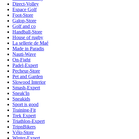
Direct-Volley
Espace Golf
Foot-Store
Galop-Store
Golf and co
Handball-Store
House of rugby
La sellerie de Maé
Made in Paradis
Nauti-Wave
On-Fight
Padel-Expert
Pecheur-Store
Pet and Garden
Slowood Interior
Smash-Expert
Sneak'In
Sneakids
Sport is good
Training-Fit
Trek Expert
Triathlon-Expert
TripnBikers
Vélo-Store
Winter-Expert