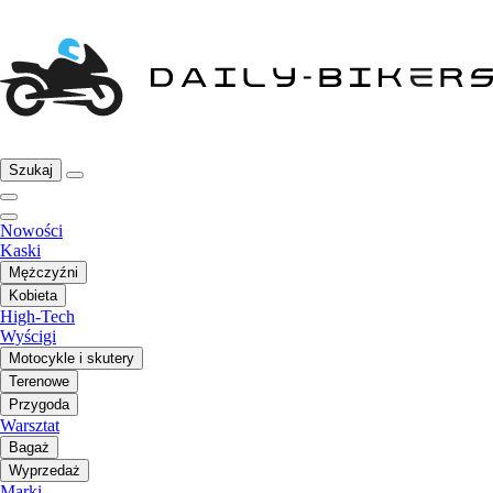
Szukaj
Nowości
Kaski
Mężczyźni
Kobieta
High-Tech
Wyścigi
Motocykle i skutery
Terenowe
Przygoda
Warsztat
Bagaż
Wyprzedaż
Marki