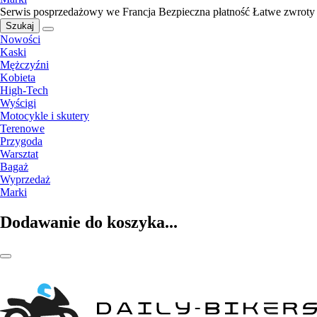
Serwis posprzedażowy we Francja
Bezpieczna płatność
Łatwe zwroty
Szukaj
Nowości
Kaski
Mężczyźni
Kobieta
High-Tech
Wyścigi
Motocykle i skutery
Terenowe
Przygoda
Warsztat
Bagaż
Wyprzedaż
Marki
Dodawanie do koszyka...