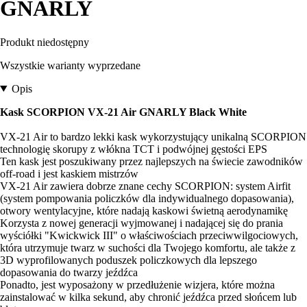
GNARLY
Produkt niedostępny
Wszystkie warianty wyprzedane
Opis
Kask SCORPION VX-21 Air GNARLY Black White
VX-21 Air to bardzo lekki kask wykorzystujący unikalną SCORPION
technologię skorupy z włókna TCT i podwójnej gęstości EPS
Ten kask jest poszukiwany przez najlepszych na świecie zawodników
off-road i jest kaskiem mistrzów
VX-21 Air zawiera dobrze znane cechy SCORPION: system Airfit
(system pompowania policzków dla indywidualnego dopasowania),
otwory wentylacyjne, które nadają kaskowi świetną aerodynamikę
Korzysta z nowej generacji wyjmowanej i nadającej się do prania
wyściółki "Kwickwick III" o właściwościach przeciwwilgociowych,
która utrzymuje twarz w suchości dla Twojego komfortu, ale także z
3D wyprofilowanych poduszek policzkowych dla lepszego
dopasowania do twarzy jeźdźca
Ponadto, jest wyposażony w przedłużenie wizjera, które można
zainstalować w kilka sekund, aby chronić jeźdźca przed słońcem lub