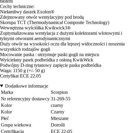
błotem
Cechy techniczne:
Niełamliwy daszek Exolon®
Zdejmowany otwór wentylacyjny pod brodą
Skorupa TCT (Thermodynamical Composite Technology)
Wewnętrzna wyściółka Kwikwick3®
Zoptymalizowana wentylacja z dużymi kolektorami wlotowymi i
tylnymi otworami aerodynamicznymi
Duży otwór na wysokości oczu dla lepszej widoczności i noszenia
wszystkich rodzajów gogli
Mocowanie paska : utrzymuje paski gogli na miejscu
Wyściełany pasek podbródka z osłoną KwikWick
Podwójny D-ring tytanowy zapięcie paska podbródka
Waga: 1150 g (+/- 50 g)
Certyfikat ECE 22.05
Dodatkowe informacje
Marka
Scorpion
Nr referencyjny dostawcy
31-269-55
Kolor
czarny
Kolor
Czarny
Płeć
Mieszane
Grupa wiekowa
Dorośli
Certyfikacja
ECE 22-05