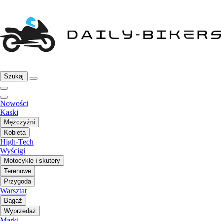
Szukaj
Nowości
Kaski
Mężczyźni
Kobieta
High-Tech
Wyścigi
Motocykle i skutery
Terenowe
Przygoda
Warsztat
Bagaż
Wyprzedaż
Marki