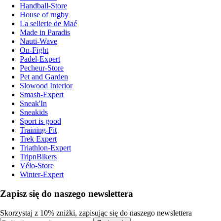
Handball-Store
House of rugby
La sellerie de Maé
Made in Paradis
Nauti-Wave
On-Fight
Padel-Expert
Pecheur-Store
Pet and Garden
Slowood Interior
Smash-Expert
Sneak'In
Sneakids
Sport is good
Training-Fit
Trek Expert
Triathlon-Expert
TripnBikers
Vélo-Store
Winter-Expert
Zapisz się do naszego newslettera
Skorzystaj z 10% zniżki, zapisując się do naszego newslettera