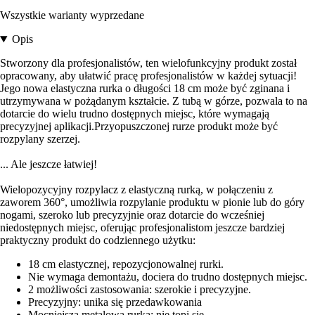
Wszystkie warianty wyprzedane
Opis
Stworzony dla profesjonalistów, ten wielofunkcyjny produkt został
opracowany, aby ułatwić pracę profesjonalistów w każdej sytuacji!
Jego nowa elastyczna rurka o długości 18 cm może być zginana i
utrzymywana w pożądanym kształcie. Z tubą w górze, pozwala to na
dotarcie do wielu trudno dostępnych miejsc, które wymagają
precyzyjnej aplikacji.
Przy
opuszczonej rurze produkt może być
rozpylany szerzej.
... Ale jeszcze
łatwiej!
Wielopozycyjny rozpylacz z elastyczną rurką, w połączeniu z
zaworem 360°, umożliwia rozpylanie produktu w pionie lub do góry
nogami, szeroko lub precyzyjnie oraz dotarcie do wcześniej
niedostępnych miejsc, oferując profesjonalistom jeszcze bardziej
praktyczny produkt do codziennego użytku
:
18 cm elastycznej, repozycjonowalnej rurki.
Nie wymaga demontażu, dociera do trudno dostępnych miejsc.
2 możliwości zastosowania: szerokie i precyzyjne.
Precyzyjny: unika się przedawkowania
Mocniejsza metalowa rurka: nie topi się.