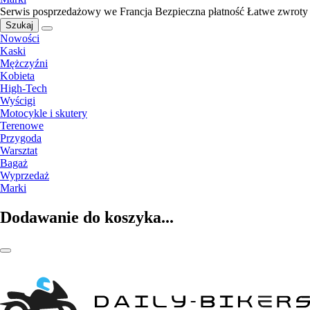
Serwis posprzedażowy we Francja
Bezpieczna płatność
Łatwe zwroty
Szukaj
Nowości
Kaski
Mężczyźni
Kobieta
High-Tech
Wyścigi
Motocykle i skutery
Terenowe
Przygoda
Warsztat
Bagaż
Wyprzedaż
Marki
Dodawanie do koszyka...