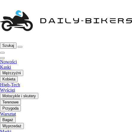
Szukaj
Nowości
Kaski
Mężczyźni
Kobieta
High-Tech
Wyścigi
Motocykle i skutery
Terenowe
Przygoda
Warsztat
Bagaż
Wyprzedaż
Marki