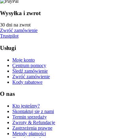
Wysyłka i zwrot
30 dni na zwrot
Zwróć zamówienie
Trustpilot
Usługi
Moje konto
Centrum pomocy
Śledź zamówienie
Zwróć zamówienie
Kody rabatowe
O nas
Kto jesteśmy?
Skontaktuj się z nami
Termin sprzedaży
Zwroty & Refundacje
Zastrzeżenia prawne
Metody płatności