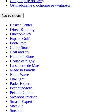
Ceny i opcje dostawy
Oświadczenie o ochronie prywatności
Nasze sklepy
Basket Center
Direct Running
Direct-Volley
Espace Golf
Foot-Store
Galop-Store
Golf and co
Handball-Store
House of rugby
La sellerie de Maé
Made in Paradis
Nauti-Wave
On-Fight
Padel-Expert
Pecheur-Store
Pet and Garden
Slowood Interior
Smash-Expert
Sneak'In
Sneakids