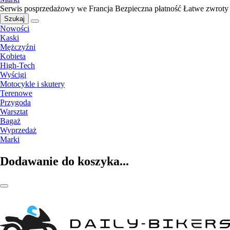
Serwis posprzedażowy we Francja
Bezpieczna płatność
Łatwe zwroty
Szukaj
Nowości
Kaski
Mężczyźni
Kobieta
High-Tech
Wyścigi
Motocykle i skutery
Terenowe
Przygoda
Warsztat
Bagaż
Wyprzedaż
Marki
Dodawanie do koszyka...