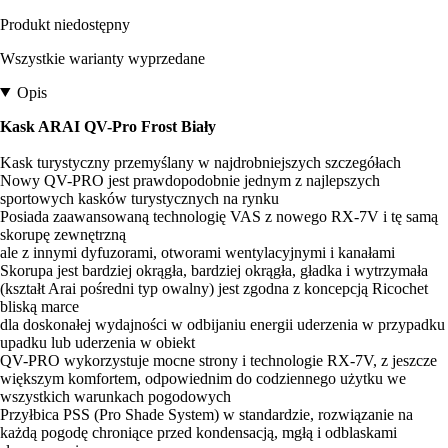
Produkt niedostępny
Wszystkie warianty wyprzedane
Opis
Kask ARAI QV-Pro Frost Biały
Kask turystyczny przemyślany w najdrobniejszych szczegółach
Nowy QV-PRO jest prawdopodobnie jednym z najlepszych
sportowych kasków turystycznych na rynku
Posiada zaawansowaną technologię VAS z nowego RX-7V i tę samą
skorupę zewnętrzną
ale z innymi dyfuzorami, otworami wentylacyjnymi i kanałami
Skorupa jest bardziej okrągła, bardziej okrągła, gładka i wytrzymała
(kształt Arai pośredni typ owalny) jest zgodna z koncepcją Ricochet
bliską marce
dla doskonałej wydajności w odbijaniu energii uderzenia w przypadku
upadku lub uderzenia w obiekt
QV-PRO wykorzystuje mocne strony i technologie RX-7V, z jeszcze
większym komfortem, odpowiednim do codziennego użytku we
wszystkich warunkach pogodowych
Przyłbica PSS (Pro Shade System) w standardzie, rozwiązanie na
każdą pogodę chroniące przed kondensacją, mgłą i odblaskami