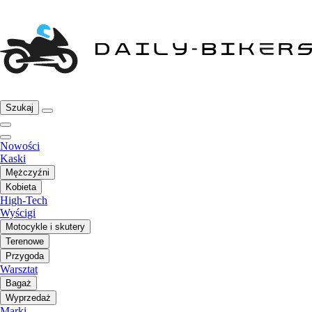
Szukaj
Nowości
Kaski
Mężczyźni
Kobieta
High-Tech
Wyścigi
Motocykle i skutery
Terenowe
Przygoda
Warsztat
Bagaż
Wyprzedaż
Marki