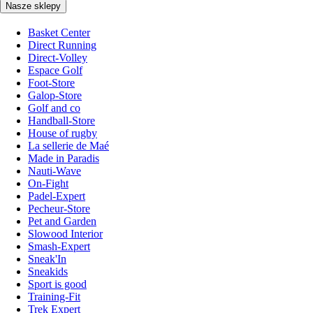
Nasze sklepy
Basket Center
Direct Running
Direct-Volley
Espace Golf
Foot-Store
Galop-Store
Golf and co
Handball-Store
House of rugby
La sellerie de Maé
Made in Paradis
Nauti-Wave
On-Fight
Padel-Expert
Pecheur-Store
Pet and Garden
Slowood Interior
Smash-Expert
Sneak'In
Sneakids
Sport is good
Training-Fit
Trek Expert