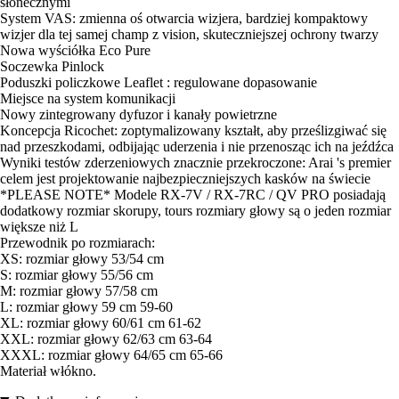
słonecznymi
System VAS: zmienna oś otwarcia wizjera, bardziej kompaktowy
wizjer dla tej samej champ z vision, skuteczniejszej ochrony twarzy
Nowa wyściółka Eco Pure
Soczewka Pinlock
Poduszki policzkowe Leaflet : regulowane dopasowanie
Miejsce na system komunikacji
Nowy zintegrowany dyfuzor i kanały powietrzne
Koncepcja Ricochet: zoptymalizowany kształt, aby prześlizgiwać się
nad przeszkodami, odbijając uderzenia i nie przenosząc ich na jeźdźca
Wyniki testów zderzeniowych znacznie przekroczone: Arai 's premier
celem jest projektowanie najbezpieczniejszych kasków na świecie
*PLEASE NOTE* Modele RX-7V / RX-7RC / QV PRO posiadają
dodatkowy rozmiar skorupy, tours rozmiary głowy są o jeden rozmiar
większe niż L
Przewodnik po rozmiarach:
XS: rozmiar głowy 53/54 cm
S: rozmiar głowy 55/56 cm
M: rozmiar głowy 57/58 cm
L: rozmiar głowy 59 cm 59-60
XL: rozmiar głowy 60/61 cm 61-62
XXL: rozmiar głowy 62/63 cm 63-64
XXXL: rozmiar głowy 64/65 cm 65-66
Materiał włókno.