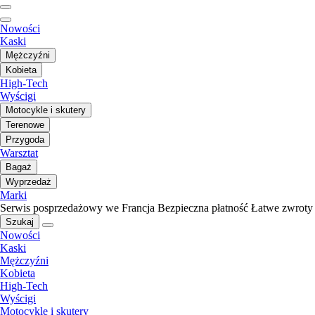
Nowości
Kaski
Mężczyźni
Kobieta
High-Tech
Wyścigi
Motocykle i skutery
Terenowe
Przygoda
Warsztat
Bagaż
Wyprzedaż
Marki
Serwis posprzedażowy we Francja
Bezpieczna płatność
Łatwe zwroty
Szukaj
Nowości
Kaski
Mężczyźni
Kobieta
High-Tech
Wyścigi
Motocykle i skutery