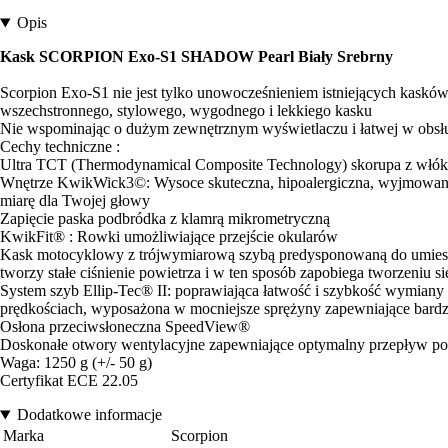
Opis
Kask SCORPION Exo-S1 SHADOW Pearl Biały Srebrny
Scorpion Exo-S1 nie jest tylko unowocześnieniem istniejących kasków
wszechstronnego, stylowego, wygodnego i lekkiego kasku
Nie wspominając o dużym zewnętrznym wyświetlaczu i łatwej w obsł
Cechy techniczne :
Ultra TCT (Thermodynamical Composite Technology) skorupa z włók
Wnętrze KwikWick3©: Wysoce skuteczna, hipoalergiczna, wyjmowana,
miarę dla Twojej głowy
Zapięcie paska podbródka z klamrą mikrometryczną
KwikFit® : Rowki umożliwiające przejście okularów
Kask motocyklowy z trójwymiarową szybą predysponowaną do umieszc
tworzy stałe ciśnienie powietrza i w ten sposób zapobiega tworzeniu 
System szyb Ellip-Tec® II: poprawiająca łatwość i szybkość wymiany
prędkościach, wyposażona w mocniejsze sprężyny zapewniające bardzo ś
Osłona przeciwsłoneczna SpeedView®
Doskonałe otwory wentylacyjne zapewniające optymalny przepływ po
Waga: 1250 g (+/- 50 g)
Certyfikat ECE 22.05
Dodatkowe informacje
Marka
Scorpion