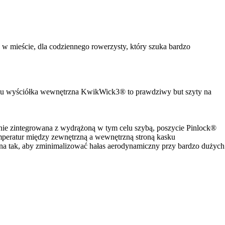
w mieście, dla codziennego rowerzysty, który szuka bardzo
yku wyściółka wewnętrzna KwikWick3® to prawdziwy but szyty na
ie zintegrowana z wydrążoną w tym celu szybą, poszycie Pinlock®
emperatur między zewnętrzną a wewnętrzną stroną kasku
na tak, aby zminimalizować hałas aerodynamiczny przy bardzo dużych