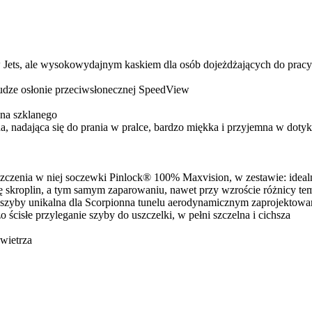
 Jets, ale wysokowydajnym kaskiem dla osób dojeżdżających do pracy 
udze osłonie przeciwsłonecznej SpeedView
na szklanego
 nadająca się do prania w pralce, bardzo miękka i przyjemna w dot
zenia w niej soczewki Pinlock® 100% Maxvision, w zestawie: idealn
się skroplin, a tym samym zaparowaniu, nawet przy wzroście różnicy t
 szyby unikalna dla Scorpionna tunelu aerodynamicznym zaprojektowa
cisłe przyleganie szyby do uszczelki, w pełni szczelna i cichsza
wietrza