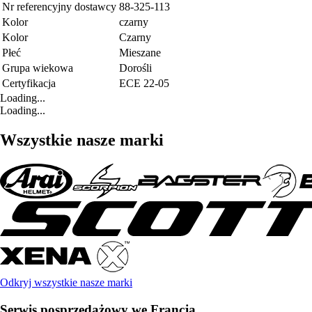
Nr referencyjny dostawcy
88-325-113
Kolor
czarny
Kolor
Czarny
Płeć
Mieszane
Grupa wiekowa
Dorośli
Certyfikacja
ECE 22-05
Loading...
Loading...
Wszystkie nasze marki
Odkryj wszystkie nasze marki
Serwis posprzedażowy we Francja