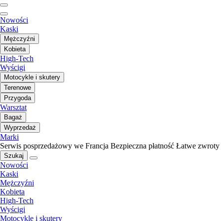
Nowości
Kaski
Mężczyźni
Kobieta
High-Tech
Wyścigi
Motocykle i skutery
Terenowe
Przygoda
Warsztat
Bagaż
Wyprzedaż
Marki
Serwis posprzedażowy we Francja
Bezpieczna płatność
Łatwe zwroty
Szukaj
Nowości
Kaski
Mężczyźni
Kobieta
High-Tech
Wyścigi
Motocykle i skutery