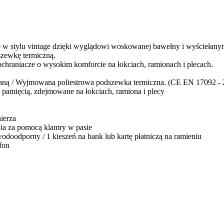
ję w stylu vintage dzięki wyglądowi woskowanej bawełny i wyścieła
zewkę termiczną.
raniacze o wysokim komforcie na łokciach, ramionach i plecach.
ną / Wyjmowana poliestrowa podszewka termiczna. (CE EN 17092 - 
 pamięcią, zdejmowane na łokciach, ramiona i plecy
ierza
nia za pomocą klamry w pasie
odoodporny / 1 kieszeń na bank lub kartę płatniczą na ramieniu
fon