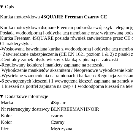
Opis
Kurtka motocyklowa
4SQUARE Freeman Czarny CE
Kurtka motocyklowa 4square Freeman podkreśla swój szyk i eleganc
Posiada wodoodporną i oddychającą membranę oraz wyjmowaną pods
Kurtka Freeman 4SQUARE posiada również zatwierdzone przez CE och
Charakterystyka:
-Woskowana bawełniana kurtka z wodoodporną i oddychającą membra
- Zatwierdzone zabezpieczenia (CE EN 1621 poziom 1 & 2) z pianki z
-Centralny zamek błyskawiczny z klapką zapinaną na zatrzaski
-Regulowany kołnierz i mankiety zapinane na zatrzaski
-Wykończenie mankietów aksamitem / Neoprenowe wykończenie kołn
-Wyściełane wzmocnienia na ramionach i barkach / Regulacja zaciska
-6 zewnętrznych kieszeni i 1 wewnętrzna kieszeń zapinana na zamek w
-1 kieszeń na portfel zapinana na rzep / 1 wodoodporna kieszeń na tele
Dodatkowe informacje
Marka
4Square
Nr referencyjny dostawcy
BLNFREEMANHNOIR
Kolor
czarny
Kolor
Czarny
Płeć
Mężczyzna