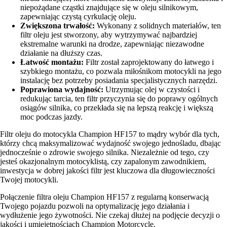
niepożądane cząstki znajdujące się w oleju silnikowym,
zapewniając czystą cyrkulację oleju.
Zwiększona trwałość:
Wykonany z solidnych materiałów, ten
filtr oleju jest stworzony, aby wytrzymywać najbardziej
ekstremalne warunki na drodze, zapewniając niezawodne
działanie na dłuższy czas.
Łatwość montażu:
Filtr został zaprojektowany do łatwego i
szybkiego montażu, co pozwala miłośnikom motocykli na jego
instalację bez potrzeby posiadania specjalistycznych narzędzi.
Poprawiona wydajność:
Utrzymując olej w czystości i
redukując tarcia, ten filtr przyczynia się do poprawy ogólnych
osiągów silnika, co przekłada się na lepszą reakcję i większą
moc podczas jazdy.
Filtr oleju do motocykla Champion HF157 to mądry wybór dla tych,
którzy chcą maksymalizować wydajność swojego jednośladu, dbając
jednocześnie o zdrowie swojego silnika. Niezależnie od tego, czy
jesteś okazjonalnym motocyklistą, czy zapalonym zawodnikiem,
inwestycja w dobrej jakości filtr jest kluczowa dla długowieczności
Twojej motocykli.
Połączenie filtra oleju Champion HF157 z regularną konserwacją
Twojego pojazdu pozwoli na optymalizację jego działania i
wydłużenie jego żywotności. Nie czekaj dłużej na podjęcie decyzji o
jakości i umiejętnościach Champion Motorcycle.