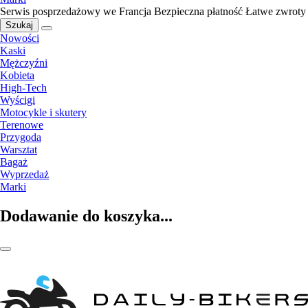
Serwis posprzedażowy we Francja
Bezpieczna płatność
Łatwe zwroty
Szukaj
Nowości
Kaski
Mężczyźni
Kobieta
High-Tech
Wyścigi
Motocykle i skutery
Terenowe
Przygoda
Warsztat
Bagaż
Wyprzedaż
Marki
Dodawanie do koszyka...