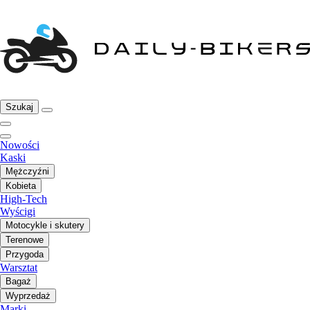
Szukaj
Nowości
Kaski
Mężczyźni
Kobieta
High-Tech
Wyścigi
Motocykle i skutery
Terenowe
Przygoda
Warsztat
Bagaż
Wyprzedaż
Marki