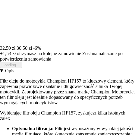
32,50 zł
30,50 zł
-6%
+1,53 zł
otrzymasz na kolejne zamowienie
Zostana naliczone po
potwierdzeniu zamowienia
Loading...
Opis
Filtr oleju do motocykla Champion HF157 to kluczowy element, który
zapewnia prawidłowe działanie i długowieczność silnika Twojej
motocykli. Zaprojektowany przez znaną markę Champion Motorcycle,
ten filtr oleju jest idealnie dopasowany do specyficznych potrzeb
wymagających motocyklistów.
Wybierając filtr oleju Champion HF157, zyskujesz kilka istotnych
zalet:
Optymalna filtracja:
Filtr jest wyposażony w wysokiej jakości
media filtrujące, które skutecznie zatrzymuje zanieczyszczenia i