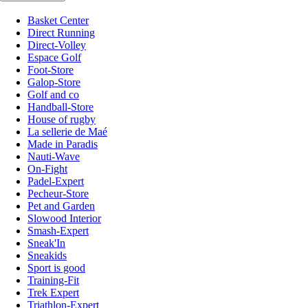
Basket Center
Direct Running
Direct-Volley
Espace Golf
Foot-Store
Galop-Store
Golf and co
Handball-Store
House of rugby
La sellerie de Maé
Made in Paradis
Nauti-Wave
On-Fight
Padel-Expert
Pecheur-Store
Pet and Garden
Slowood Interior
Smash-Expert
Sneak'In
Sneakids
Sport is good
Training-Fit
Trek Expert
Triathlon-Expert