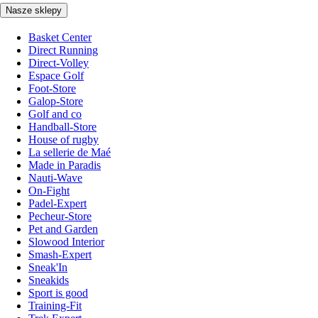
Nasze sklepy
Basket Center
Direct Running
Direct-Volley
Espace Golf
Foot-Store
Galop-Store
Golf and co
Handball-Store
House of rugby
La sellerie de Maé
Made in Paradis
Nauti-Wave
On-Fight
Padel-Expert
Pecheur-Store
Pet and Garden
Slowood Interior
Smash-Expert
Sneak'In
Sneakids
Sport is good
Training-Fit