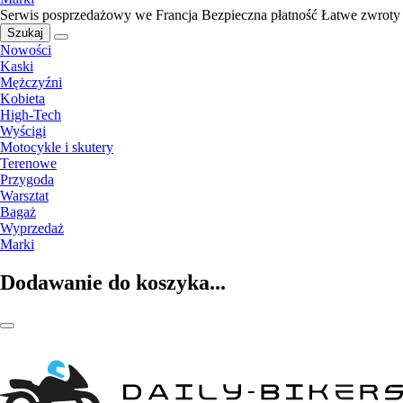
Serwis posprzedażowy we Francja
Bezpieczna płatność
Łatwe zwroty
Szukaj
Nowości
Kaski
Mężczyźni
Kobieta
High-Tech
Wyścigi
Motocykle i skutery
Terenowe
Przygoda
Warsztat
Bagaż
Wyprzedaż
Marki
Dodawanie do koszyka...