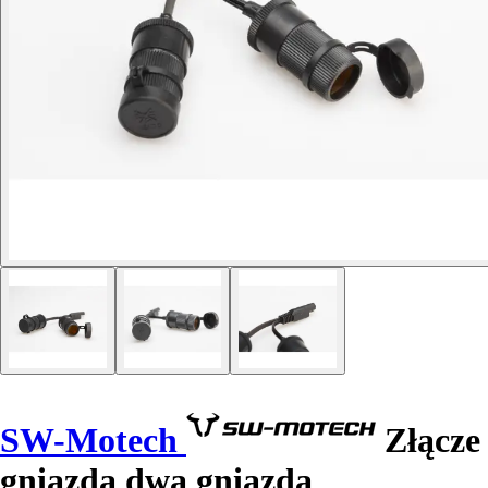
SW-Motech
Złącze
gniazda dwa gniazda