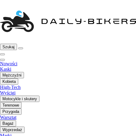
Szukaj
Nowości
Kaski
Mężczyźni
Kobieta
High-Tech
Wyścigi
Motocykle i skutery
Terenowe
Przygoda
Warsztat
Bagaż
Wyprzedaż
Marki