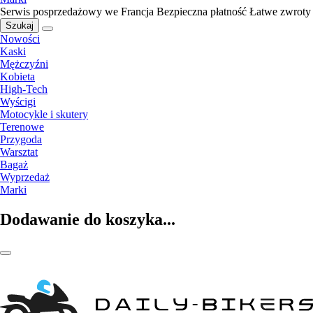
Serwis posprzedażowy we Francja
Bezpieczna płatność
Łatwe zwroty
Szukaj
Nowości
Kaski
Mężczyźni
Kobieta
High-Tech
Wyścigi
Motocykle i skutery
Terenowe
Przygoda
Warsztat
Bagaż
Wyprzedaż
Marki
Dodawanie do koszyka...