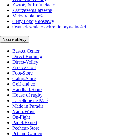
Zwroty & Refundacje
Zastrzeżenia prawne
Metody płatności
Ceny i opcje dostawy
Oświadczenie o ochronie prywatności
Nasze sklepy
Basket Center
Direct Running
Direct-Volley
Espace Golf
Foot-Store
Galop-Store
Golf and co
Handball-Store
House of rugby
La sellerie de Maé
Made in Paradis
Nauti-Wave
On-Fight
Padel-Expert
Pecheur-Store
Pet and Garden