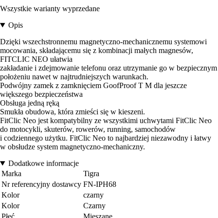
Wszystkie warianty wyprzedane
Opis
Dzięki wszechstronnemu magnetyczno-mechanicznemu systemowi
mocowania, składającemu się z kombinacji małych magnesów,
FITCLIC NEO ułatwia
zakładanie i zdejmowanie telefonu oraz utrzymanie go w bezpiecznym
położeniu nawet w najtrudniejszych warunkach.
Podwójny zamek z zamknięciem GoofProof T M dla jeszcze
większego bezpieczeństwa
Obsługa jedną ręką
Smukła obudowa, która zmieści się w kieszeni.
FitClic Neo jest kompatybilny ze wszystkimi uchwytami FitClic Neo
do motocykli, skuterów, rowerów, running, samochodów
i codziennego użytku. FitClic Neo to najbardziej niezawodny i łatwy
w obsłudze system magnetyczno-mechaniczny.
Dodatkowe informacje
Marka
Tigra
Nr referencyjny dostawcy
FN-IPH68
Kolor
czarny
Kolor
Czarny
Płeć
Mieszane