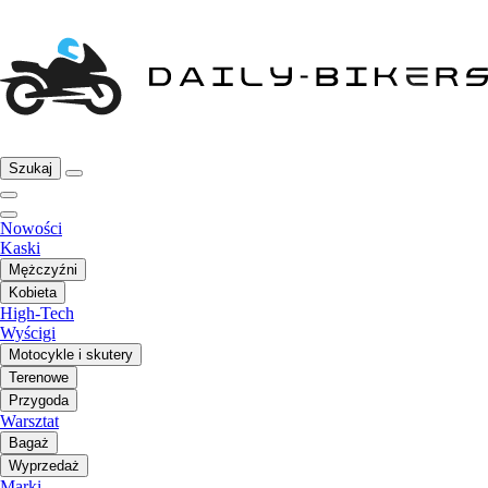
Szukaj
Nowości
Kaski
Mężczyźni
Kobieta
High-Tech
Wyścigi
Motocykle i skutery
Terenowe
Przygoda
Warsztat
Bagaż
Wyprzedaż
Marki