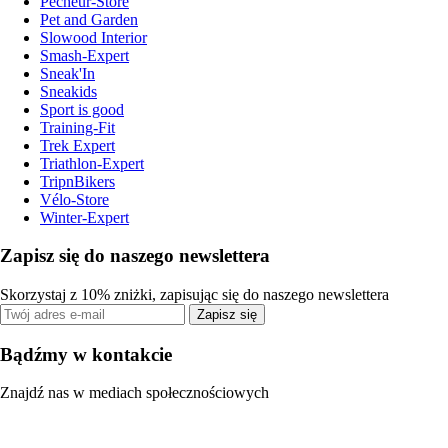
Pecheur-Store
Pet and Garden
Slowood Interior
Smash-Expert
Sneak'In
Sneakids
Sport is good
Training-Fit
Trek Expert
Triathlon-Expert
TripnBikers
Vélo-Store
Winter-Expert
Zapisz się do naszego newslettera
Skorzystaj z 10% zniżki, zapisując się do naszego newslettera
Zapisz się
Bądźmy w kontakcie
Znajdź nas w mediach społecznościowych