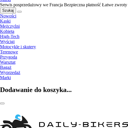
Serwis posprzedażowy we Francja
Bezpieczna płatność
Łatwe zwroty
Szukaj
Nowości
Kaski
Mężczyźni
Kobieta
High-Tech
Wyścigi
Motocykle i skutery
Terenowe
Przygoda
Warsztat
Bagaż
Wyprzedaż
Marki
Dodawanie do koszyka...