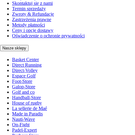
Skontaktuj się z nami
Termin sprzedaży
Zwroty & Refundacje
Zastrzeżenia prawne
Metody płatności
Ceny i opcje dostawy
Oświadczenie o ochronie prywatności
Nasze sklepy
Basket Center
Direct Running
Direct-Volley
Espace Golf
Foot-Store
Galop-Store
Golf and co
Handball-Store
House of rugby
La sellerie de Maé
Made in Paradis
Nauti-Wave
On-Fight
Padel-Expert