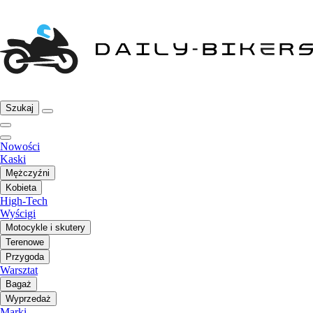
Szukaj
Nowości
Kaski
Mężczyźni
Kobieta
High-Tech
Wyścigi
Motocykle i skutery
Terenowe
Przygoda
Warsztat
Bagaż
Wyprzedaż
Marki