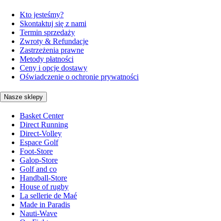
Kto jesteśmy?
Skontaktuj się z nami
Termin sprzedaży
Zwroty & Refundacje
Zastrzeżenia prawne
Metody płatności
Ceny i opcje dostawy
Oświadczenie o ochronie prywatności
Nasze sklepy
Basket Center
Direct Running
Direct-Volley
Espace Golf
Foot-Store
Galop-Store
Golf and co
Handball-Store
House of rugby
La sellerie de Maé
Made in Paradis
Nauti-Wave