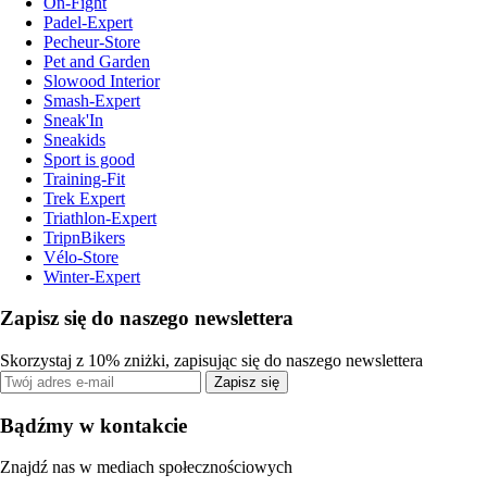
On-Fight
Padel-Expert
Pecheur-Store
Pet and Garden
Slowood Interior
Smash-Expert
Sneak'In
Sneakids
Sport is good
Training-Fit
Trek Expert
Triathlon-Expert
TripnBikers
Vélo-Store
Winter-Expert
Zapisz się do naszego newslettera
Skorzystaj z 10% zniżki, zapisując się do naszego newslettera
Zapisz się
Bądźmy w kontakcie
Znajdź nas w mediach społecznościowych