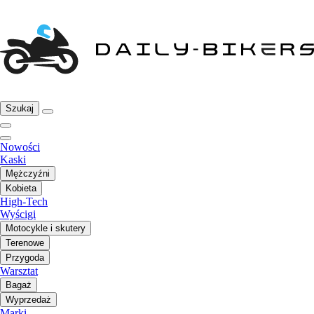
Szukaj
Nowości
Kaski
Mężczyźni
Kobieta
High-Tech
Wyścigi
Motocykle i skutery
Terenowe
Przygoda
Warsztat
Bagaż
Wyprzedaż
Marki