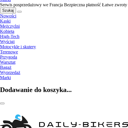
Serwis posprzedażowy we Francja
Bezpieczna płatność
Łatwe zwroty
Szukaj
Nowości
Kaski
Mężczyźni
Kobieta
High-Tech
Wyścigi
Motocykle i skutery
Terenowe
Przygoda
Warsztat
Bagaż
Wyprzedaż
Marki
Dodawanie do koszyka...