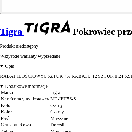
Tigra
Pokrowiec prze
Produkt niedostępny
Wszystkie warianty wyprzedane
Opis
RABAT ILOŚCIOWY6 SZTUK 4% RABATU 12 SZTUK 8 24 
Dodatkowe informacje
Marka
Tigra
Nr referencyjny dostawcy
MC-IPH5S-S
Kolor
czarny
Kolor
Czarny
Płeć
Mieszane
Grupa wiekowa
Dorośli
Zakres
Mountcase