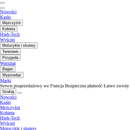
Nowości
Kaski
Mężczyźni
Kobieta
High-Tech
Wyścigi
Motocykle i skutery
Terenowe
Przygoda
Warsztat
Bagaż
Wyprzedaż
Marki
Serwis posprzedażowy we Francja
Bezpieczna płatność
Łatwe zwroty
Szukaj
Nowości
Kaski
Mężczyźni
Kobieta
High-Tech
Wyścigi
Motocykle i skutery