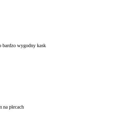
to bardzo wygodny kask
m na plecach