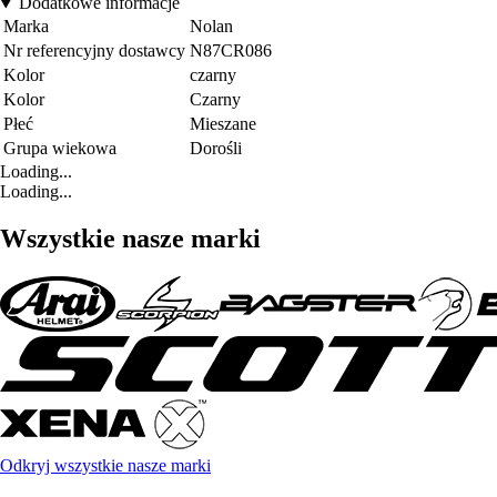
Dodatkowe informacje
Marka
Nolan
Nr referencyjny dostawcy
N87CR086
Kolor
czarny
Kolor
Czarny
Płeć
Mieszane
Grupa wiekowa
Dorośli
Loading...
Loading...
Wszystkie nasze marki
Odkryj wszystkie nasze marki