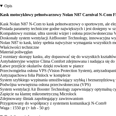
Opis
Kask motocyklowy pełnotwarzowy Nolan N87 Carnival N-Com Fl
Kask Nolan N87 N-Com to kask pełnotwarzowy o sportowym, ale ele
Posiada parametry techniczne godne największych i jest dostępny w sz
Kompaktowy rozmiar, ultra szeroki wizjer i osłona przeciwsłoneczna
Doskonały system wentylacji AirBooster Technology, innowacyjna wyś
Nolan N87 to kask, który spełnia najwyższe wymagania wszystkich m
Właściwości techniczne
Materiał poliwęglan
2 rozmiary skorupy kasku, aby dopasować się do wszystkich kształtów
Antybakteryjne wnętrze Clima Comfort zdejmowana i nadająca się do 
Łatwe przejście okularów dzięki rowkom w piance
Przeciwmgielna osłona VPS (Vision Protection System), antyzadrapa
Antyzapachowa folia Pinlock w komplecie
System szybkiego wypinania umożliwiający szybką i beznarzędziow
Podwójna wewnętrzna osłona przeciwsłoneczna (VPS)
System wentylacji Air Booster Technology zapewniający optymalną c
Zapięcie na klamrę mikrometryczną Microlock
Zdejmowany śliniak zapobiegający zawirowaniom
Przygotowany do współpracy z systemem komunikacji N-Com®
Waga : 1550 gr (+ lub - 50 gr)