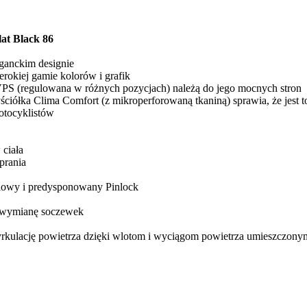
at Black 86
ganckim designie
erokiej gamie kolorów i grafik
 VPS (regulowana w różnych pozycjach) należą do jego mocnych stron
ciółka Clima Comfort (z mikroperforowaną tkaniną) sprawia, że jest 
otocyklistów
 ciała
prania
niowy i predysponowany Pinlock
ą wymianę soczewek
yrkulację powietrza dzięki wlotom i wyciągom powietrza umieszczony