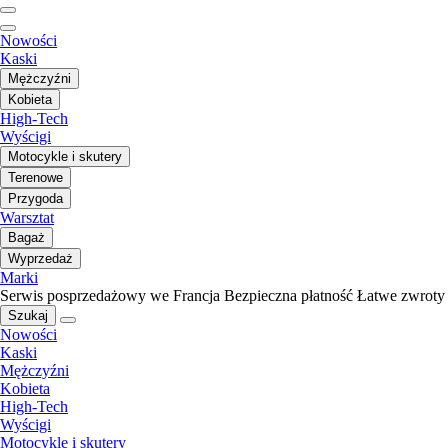
Nowości
Kaski
Mężczyźni
Kobieta
High-Tech
Wyścigi
Motocykle i skutery
Terenowe
Przygoda
Warsztat
Bagaż
Wyprzedaż
Marki
Serwis posprzedażowy we Francja
Bezpieczna płatność
Łatwe zwroty
Szukaj
Nowości
Kaski
Mężczyźni
Kobieta
High-Tech
Wyścigi
Motocykle i skutery