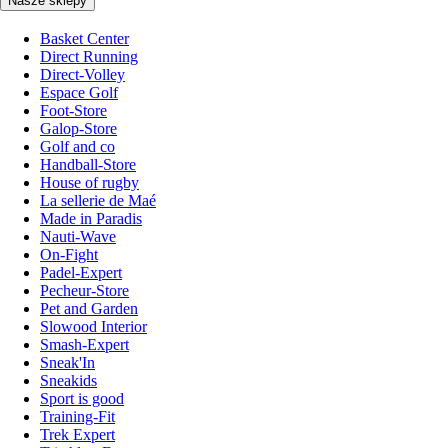
Nasze sklepy
Basket Center
Direct Running
Direct-Volley
Espace Golf
Foot-Store
Galop-Store
Golf and co
Handball-Store
House of rugby
La sellerie de Maé
Made in Paradis
Nauti-Wave
On-Fight
Padel-Expert
Pecheur-Store
Pet and Garden
Slowood Interior
Smash-Expert
Sneak'In
Sneakids
Sport is good
Training-Fit
Trek Expert