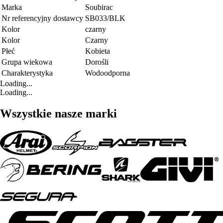
Marka
Soubirac
Nr referencyjny dostawcy
SB033/BLK
Kolor
czarny
Kolor
Czarny
Płeć
Kobieta
Grupa wiekowa
Dorośli
Charakterystyka
Wodoodporna
Loading...
Loading...
Wszystkie nasze marki