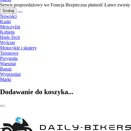
Serwis posprzedażowy we Francja
Bezpieczna płatność
Łatwe zwroty
Szukaj
Nowości
Kaski
Mężczyźni
Kobieta
High-Tech
Wyścigi
Motocykle i skutery
Terenowe
Przygoda
Warsztat
Bagaż
Wyprzedaż
Marki
Dodawanie do koszyka...