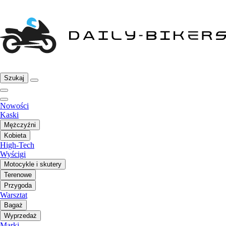
Szukaj
Nowości
Kaski
Mężczyźni
Kobieta
High-Tech
Wyścigi
Motocykle i skutery
Terenowe
Przygoda
Warsztat
Bagaż
Wyprzedaż
Marki