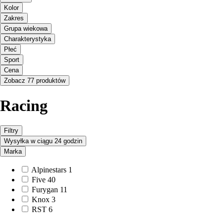
Kolor
Zakres
Grupa wiekowa
Charakterystyka
Płeć
Sport
Cena
Zobacz 77 produktów
Racing
Filtry
Wysyłka w ciągu 24 godzin
Marka
Alpinestars
1
Five
40
Furygan
11
Knox
3
RST
6