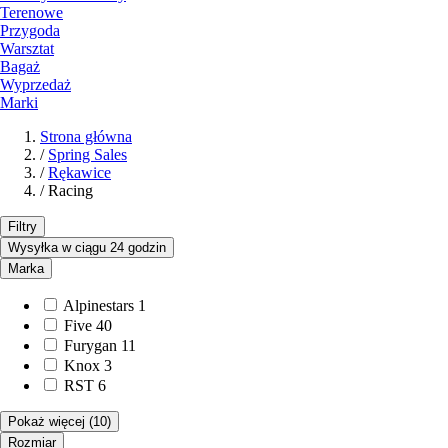
Terenowe
Przygoda
Warsztat
Bagaż
Wyprzedaż
Marki
Strona główna
/
Spring Sales
/
Rękawice
/
Racing
Filtry
Wysyłka w ciągu 24 godzin
Marka
Alpinestars
1
Five
40
Furygan
11
Knox
3
RST
6
Pokaż więcej
(10)
Rozmiar