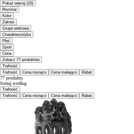
Pokaż więcej
(10)
Rozmiar
Kolor
Zakres
Grupa wiekowa
Charakterystyka
Płeć
Sport
Cena
Zobacz 77 produktów
Trafność
Trafność
Cena rosnąco
Cena malejąco
Rabat
77 produkty
Sortuj według
Trafność
Trafność
Cena rosnąco
Cena malejąco
Rabat