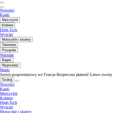
Nowości
Kaski
Mężczyźni
Kobieta
High-Tech
Wyścigi
Motocykle i skutery
Terenowe
Przygoda
Warsztat
Bagaż
Wyprzedaż
Marki
Serwis posprzedażowy we Francja
Bezpieczna płatność
Łatwe zwroty
Szukaj
Nowości
Kaski
Mężczyźni
Kobieta
High-Tech
Wyścigi
Motocykle i skutery