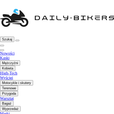
Szukaj
Nowości
Kaski
Mężczyźni
Kobieta
High-Tech
Wyścigi
Motocykle i skutery
Terenowe
Przygoda
Warsztat
Bagaż
Wyprzedaż
Marki