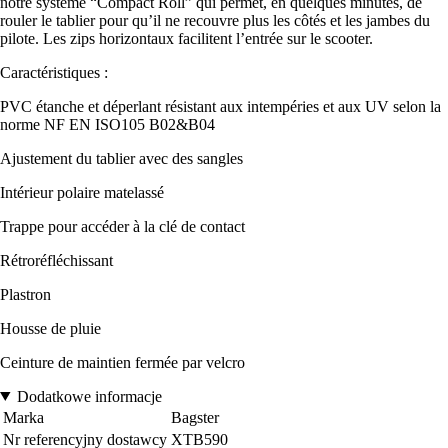
notre système “Compact Roll” qui permet, en quelques minutes, de
rouler le tablier pour qu’il ne recouvre plus les côtés et les jambes du
pilote. Les zips horizontaux facilitent l’entrée sur le scooter.
Caractéristiques :
PVC étanche et déperlant résistant aux intempéries et aux UV selon la
norme NF EN ISO105 B02&B04
Ajustement du tablier avec des sangles
Intérieur polaire matelassé
Trappe pour accéder à la clé de contact
Rétroréfléchissant
Plastron
Housse de pluie
Ceinture de maintien fermée par velcro
Dodatkowe informacje
Marka
Bagster
Nr referencyjny dostawcy
XTB590