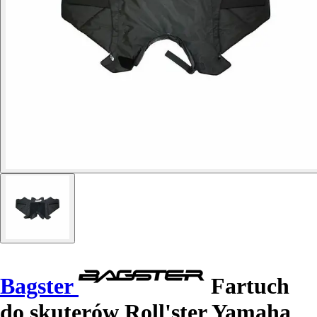
Bagster
Fartuch
do skuterów Roll'ster Yamaha