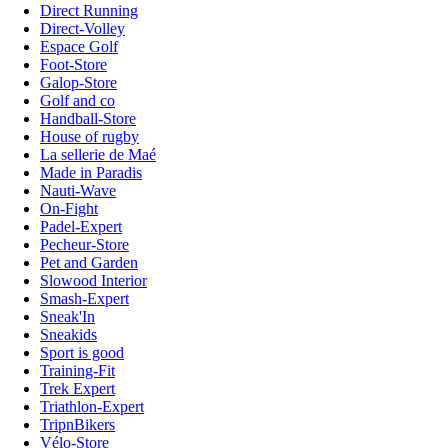
Direct Running
Direct-Volley
Espace Golf
Foot-Store
Galop-Store
Golf and co
Handball-Store
House of rugby
La sellerie de Maé
Made in Paradis
Nauti-Wave
On-Fight
Padel-Expert
Pecheur-Store
Pet and Garden
Slowood Interior
Smash-Expert
Sneak'In
Sneakids
Sport is good
Training-Fit
Trek Expert
Triathlon-Expert
TripnBikers
Vélo-Store