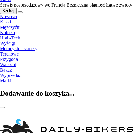
Serwis posprzedażowy we Francja
Bezpieczna płatność
Łatwe zwroty
Szukaj
Nowości
Kaski
Mężczyźni
Kobieta
High-Tech
Wyścigi
Motocykle i skutery
Terenowe
Przygoda
Warsztat
Bagaż
Wyprzedaż
Marki
Dodawanie do koszyka...