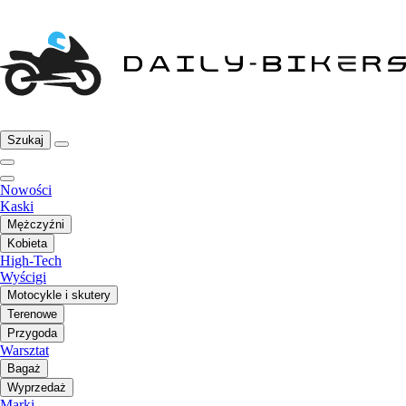
Szukaj
Nowości
Kaski
Mężczyźni
Kobieta
High-Tech
Wyścigi
Motocykle i skutery
Terenowe
Przygoda
Warsztat
Bagaż
Wyprzedaż
Marki