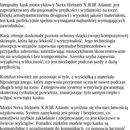
Integralny kask motocyklowy Nexx Helmets X.R3R Atlantic jest
zaprojektowany dla pasjonatów prędkości i wydajności na torze.
Dzięki aerodynamicznemu designowi i wysokiej jakości materiałom,
ten kask perfekcyjnie spełnia wymagania najbardziej wymagających
zawodników.
Kask oferuje doskonały poziom ochrony dzięki swojej kompozytowej
skorupie, która łączy lekkość i wytrzymałość. Jego technologia
absorpcji wstrząsów zapewnia optymalne bezpieczeństwo w
przypadku uderzenia, umożliwiając motocyklistom skoncentrowanie
się na wydajności bez kompromisów. Szeroka szyba zapewnia
wyjątkową widoczność, co jest niezbędne podczas jazdy z dużą
prędkością.
Komfort również nie pozostaje w tyle, z wyściółką z materiału
hipoalergicznego, który zapewnia przyjemne uczucie nawet podczas
długich sesji na torze. Zintegrowane systemy wentylacji gwarantują
skuteczną cyrkulację powietrza, zmniejszając tym samym ciepło i
wilgoć wewnątrz kasku.
Model Nexx Helmets X.R3R Atlantic wyróżnia się również łatwością
użytkowania. System zamykania jest prosty i bezpieczny, co
umożliwia szybkie zakładanie i zdejmowanie, co jest kluczowe w
świecie wyścigów. Ponadto, niektóre modele tego kasku są
kompatybilne z urządzeniami do komunikacji, co poprawia łączność