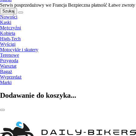
Serwis posprzedażowy we Francja
Bezpieczna płatność
Łatwe zwroty
Szukaj
Nowości
Kaski
Mężczyźni
Kobieta
High-Tech
Wyścigi
Motocykle i skutery
Terenowe
Przygoda
Warsztat
Bagaż
Wyprzedaż
Marki
Dodawanie do koszyka...