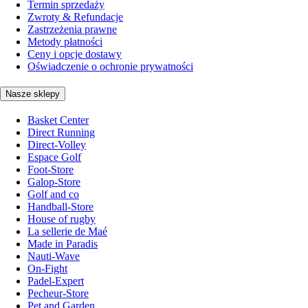
Termin sprzedaży
Zwroty & Refundacje
Zastrzeżenia prawne
Metody płatności
Ceny i opcje dostawy
Oświadczenie o ochronie prywatności
Nasze sklepy
Basket Center
Direct Running
Direct-Volley
Espace Golf
Foot-Store
Galop-Store
Golf and co
Handball-Store
House of rugby
La sellerie de Maé
Made in Paradis
Nauti-Wave
On-Fight
Padel-Expert
Pecheur-Store
Pet and Garden