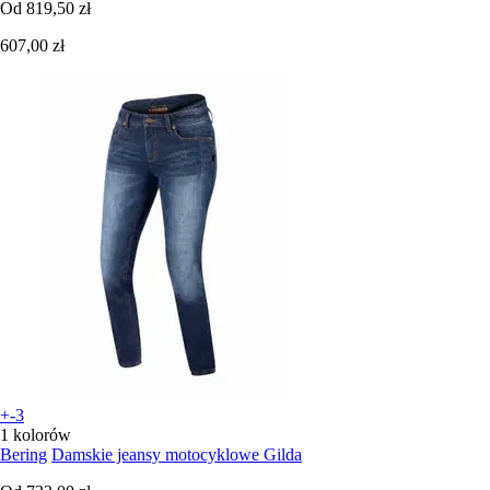
Od
819,50 zł
607,00 zł
+-3
1 kolorów
Bering
Damskie jeansy motocyklowe Gilda