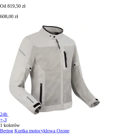
Od
819,50 zł
608,00 zł
24h
+-3
1 kolorów
Bering
Kurtka motocyklowa Ozone