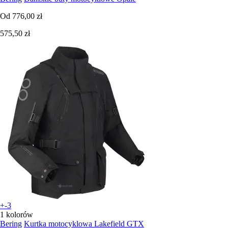
Od
776,00 zł
575,50 zł
+-3
1 kolorów
Bering
Kurtka motocyklowa Lakefield GTX