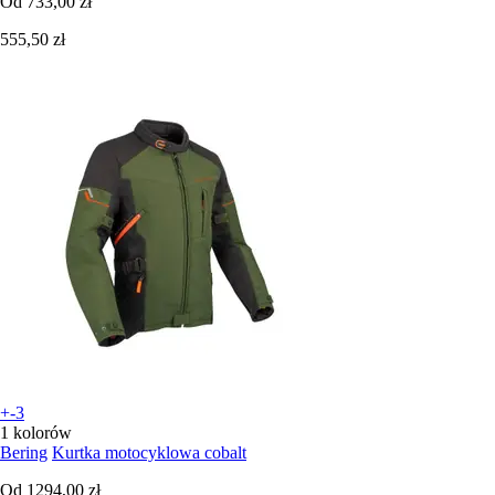
Od
733,00 zł
555,50 zł
+-3
1 kolorów
Bering
Kurtka motocyklowa cobalt
Od
1294,00 zł