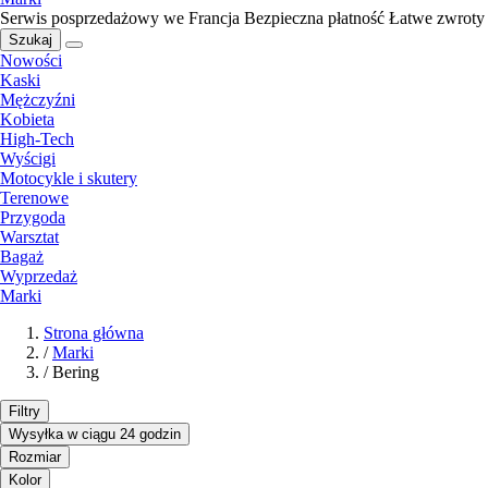
Serwis posprzedażowy we Francja
Bezpieczna płatność
Łatwe zwroty
Szukaj
Nowości
Kaski
Mężczyźni
Kobieta
High-Tech
Wyścigi
Motocykle i skutery
Terenowe
Przygoda
Warsztat
Bagaż
Wyprzedaż
Marki
Strona główna
/
Marki
/
Bering
Filtry
Wysyłka w ciągu 24 godzin
Rozmiar
Kolor