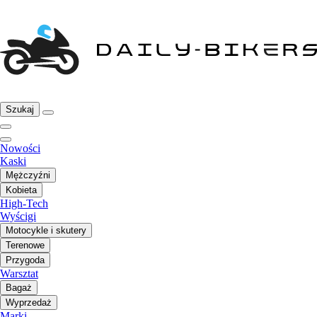
Szukaj
Nowości
Kaski
Mężczyźni
Kobieta
High-Tech
Wyścigi
Motocykle i skutery
Terenowe
Przygoda
Warsztat
Bagaż
Wyprzedaż
Marki