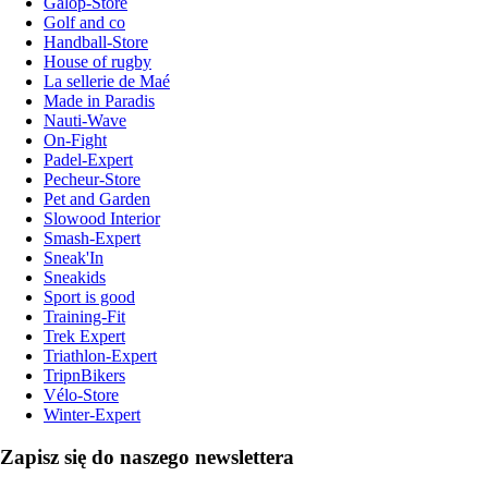
Galop-Store
Golf and co
Handball-Store
House of rugby
La sellerie de Maé
Made in Paradis
Nauti-Wave
On-Fight
Padel-Expert
Pecheur-Store
Pet and Garden
Slowood Interior
Smash-Expert
Sneak'In
Sneakids
Sport is good
Training-Fit
Trek Expert
Triathlon-Expert
TripnBikers
Vélo-Store
Winter-Expert
Zapisz się do naszego newslettera