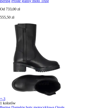
Bering
Proste jeansy moto Trust
Od
733,00 zł
555,50 zł
+-3
1 kolorów
Bering
Damskie buty motocyklowe Opale