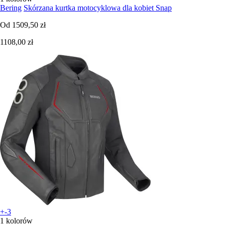
Bering
Skórzana kurtka motocyklowa dla kobiet Snap
Od
1509,50 zł
1108,00 zł
+-3
1 kolorów