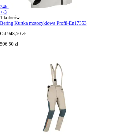
24h
+-3
1 kolorów
Bering
Kurtka motocyklowa Profil-En17353
Od
948,50 zł
596,50 zł