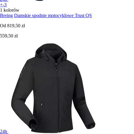
+-3
1 kolorów
Bering
Damskie spodnie motocyklowe Trust QS
Od
819,50 zł
559,50 zł
24h