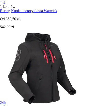
+-3
1 kolorów
Bering
Kurtka motocyklowa Warwick
Od
862,50 zł
542,00 zł
24h