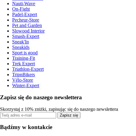
Nauti-Wave
On-Fight
Padel-Expert
Pecheur-Store
Pet and Garden
Slowood Interior
Smash-Expert
Sneak'In
Sneakids
Sport is good
Training-Fit
Trek Expert
Triathlon-Expert
TripnBikers
Vélo-Store
Winter-Expert
Zapisz się do naszego newslettera
Skorzystaj z 10% zniżki, zapisując się do naszego newslettera
Zapisz się
Bądźmy w kontakcie