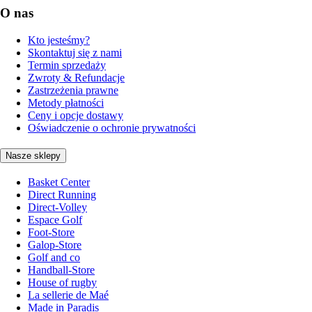
O nas
Kto jesteśmy?
Skontaktuj się z nami
Termin sprzedaży
Zwroty & Refundacje
Zastrzeżenia prawne
Metody płatności
Ceny i opcje dostawy
Oświadczenie o ochronie prywatności
Nasze sklepy
Basket Center
Direct Running
Direct-Volley
Espace Golf
Foot-Store
Galop-Store
Golf and co
Handball-Store
House of rugby
La sellerie de Maé
Made in Paradis