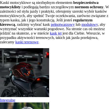
Kaski motocyklowe są niezbędnym elementem
bezpieczeństwa
motocyklisty
i podlegają bardzo szczegółowym
normom ochrony
. W
zależności od stylu jazdy i praktyki, oferujemy szeroki wybór kasków
motocyklowych, aby spełnić Twoje oczekiwania, zarówno związane z
typem kasku, jak i jego konstrukcją. Jeśli jesteś
regularnym
kierowcą
, radzimy wybrać kask
pełnotwarzowy
lub
modułowy
, aby
wytrzymać wszystkie warunki pogodowe. Na stronie cas où możesz
jeździć na skuterze, a w mieście
kask jet
jest dla Ciebie. Wreszcie, w
przypadku aktywności terenowych, takich jak jazda przełajowa,
zalecamy
kaski terenowe
.
Integralne