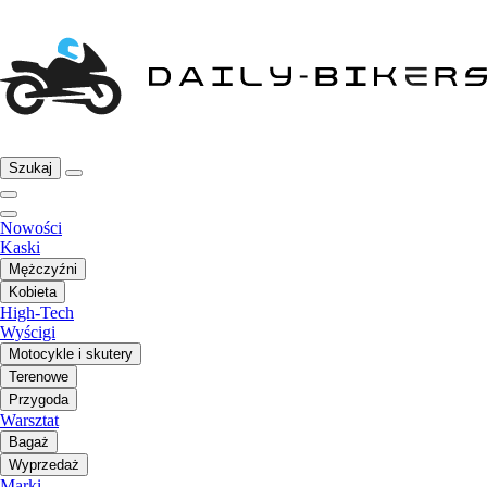
Szukaj
Nowości
Kaski
Mężczyźni
Kobieta
High-Tech
Wyścigi
Motocykle i skutery
Terenowe
Przygoda
Warsztat
Bagaż
Wyprzedaż
Marki