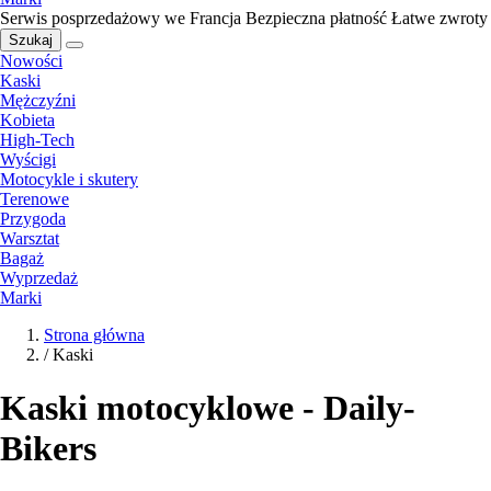
Serwis posprzedażowy we Francja
Bezpieczna płatność
Łatwe zwroty
Szukaj
Nowości
Kaski
Mężczyźni
Kobieta
High-Tech
Wyścigi
Motocykle i skutery
Terenowe
Przygoda
Warsztat
Bagaż
Wyprzedaż
Marki
Strona główna
/
Kaski
Kaski motocyklowe - Daily-
Bikers