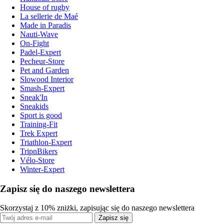
House of rugby
La sellerie de Maé
Made in Paradis
Nauti-Wave
On-Fight
Padel-Expert
Pecheur-Store
Pet and Garden
Slowood Interior
Smash-Expert
Sneak'In
Sneakids
Sport is good
Training-Fit
Trek Expert
Triathlon-Expert
TripnBikers
Vélo-Store
Winter-Expert
Zapisz się do naszego newslettera
Skorzystaj z 10% zniżki, zapisując się do naszego newslettera
Zapisz się