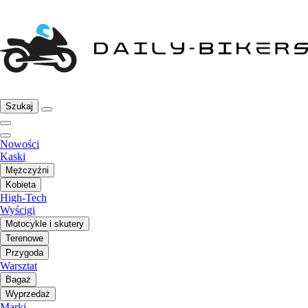
Szukaj
Nowości
Kaski
Mężczyźni
Kobieta
High-Tech
Wyścigi
Motocykle i skutery
Terenowe
Przygoda
Warsztat
Bagaż
Wyprzedaż
Marki