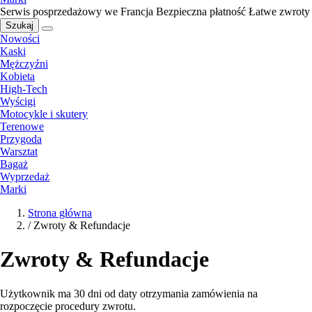
Serwis posprzedażowy we Francja
Bezpieczna płatność
Łatwe zwroty
Szukaj
Nowości
Kaski
Mężczyźni
Kobieta
High-Tech
Wyścigi
Motocykle i skutery
Terenowe
Przygoda
Warsztat
Bagaż
Wyprzedaż
Marki
Strona główna
/
Zwroty & Refundacje
Zwroty & Refundacje
Użytkownik ma 30 dni od daty otrzymania zamówienia na
rozpoczęcie procedury zwrotu.