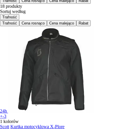
Trafność
Cena rosnąco
Cena malejąco
Rabat
18 produkty
Sortuj według
Trafność
Trafność
Cena rosnąco
Cena malejąco
Rabat
24h
+-3
1 kolorów
Scott
Kurtka motocyklowa X-Plore