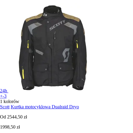
24h
+-3
1 kolorów
Scott
Kurtka motocyklowa Dualraid Dryo
Od
2544,50 zł
1998,50 zł