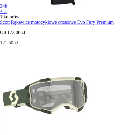
24h
+-3
1 kolorów
Scott
Rękawice motocyklowe crossowe Evo Fury Premium
Od
172,00 zł
121,50 zł