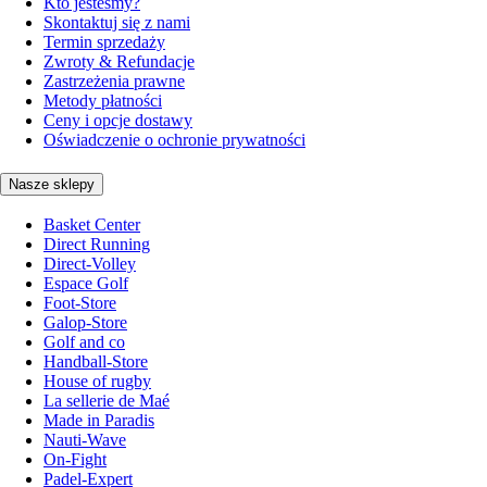
Kto jesteśmy?
Skontaktuj się z nami
Termin sprzedaży
Zwroty & Refundacje
Zastrzeżenia prawne
Metody płatności
Ceny i opcje dostawy
Oświadczenie o ochronie prywatności
Nasze sklepy
Basket Center
Direct Running
Direct-Volley
Espace Golf
Foot-Store
Galop-Store
Golf and co
Handball-Store
House of rugby
La sellerie de Maé
Made in Paradis
Nauti-Wave
On-Fight
Padel-Expert