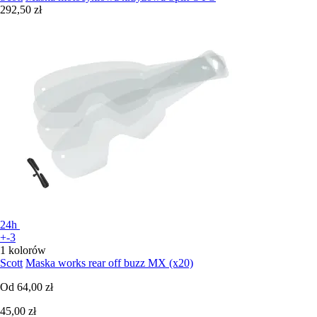
292,50 zł
24h
+-3
1 kolorów
Scott
Maska works rear off buzz MX (x20)
Od
64,00 zł
45,00 zł