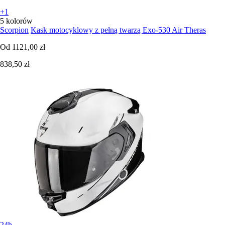
+1
5 kolorów
Scorpion
Kask motocyklowy z pełną twarzą Exo-530 Air Theras
Od
1121,00 zł
838,50 zł
24h