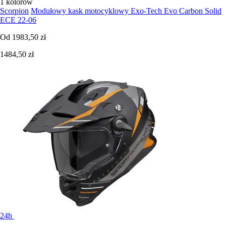
1 kolorów
Scorpion
Modułowy kask motocyklowy Exo-Tech Evo Carbon Solid
ECE 22-06
Od
1983,50 zł
1484,50 zł
24h