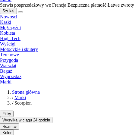
Serwis posprzedażowy we Francja
Bezpieczna płatność
Łatwe zwroty
Szukaj
Nowości
Kaski
Mężczyźni
Kobieta
High-Tech
Wyścigi
Motocykle i skutery
Terenowe
Przygoda
Warsztat
Bagaż
Wyprzedaż
Marki
Strona główna
/
Marki
/
Scorpion
Filtry
Wysyłka w ciągu 24 godzin
Rozmiar
Kolor