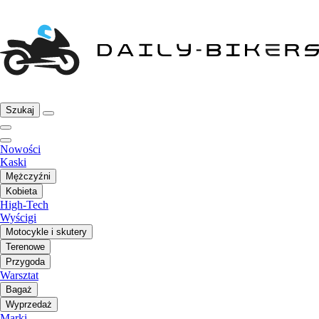
Szukaj
Nowości
Kaski
Mężczyźni
Kobieta
High-Tech
Wyścigi
Motocykle i skutery
Terenowe
Przygoda
Warsztat
Bagaż
Wyprzedaż
Marki