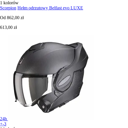
1 kolorów
Scorpion
Hełm odrzutowy Belfast evo LUXE
Od
862,00 zł
613,00 zł
24h
+-3