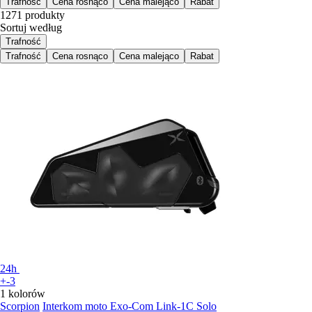
Trafność
Cena rosnąco
Cena malejąco
Rabat
1271 produkty
Sortuj według
Trafność
Trafność
Cena rosnąco
Cena malejąco
Rabat
24h
+-3
1 kolorów
Scorpion
Interkom moto Exo-Com Link-1C Solo