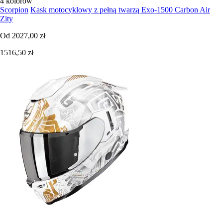
4 kolorów
Scorpion
Kask motocyklowy z pełną twarzą Exo-1500 Carbon Air
Zity
Od
2027,00 zł
1516,50 zł