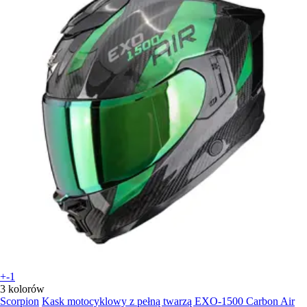
+-1
3 kolorów
Scorpion
Kask motocyklowy z pełną twarzą EXO-1500 Carbon Air