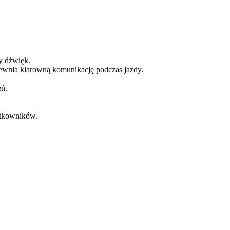
y dźwięk.
pewnia klarowną komunikację podczas jazdy.
ń.
ytkowników.