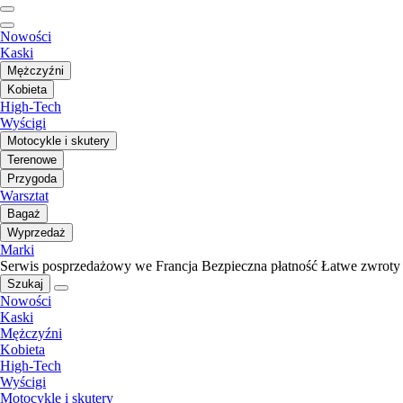
Nowości
Kaski
Mężczyźni
Kobieta
High-Tech
Wyścigi
Motocykle i skutery
Terenowe
Przygoda
Warsztat
Bagaż
Wyprzedaż
Marki
Serwis posprzedażowy we Francja
Bezpieczna płatność
Łatwe zwroty
Szukaj
Nowości
Kaski
Mężczyźni
Kobieta
High-Tech
Wyścigi
Motocykle i skutery