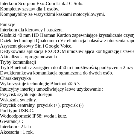
Interkom Scorpion Exo-Com Link-1C Solo.
Kompletny zestaw dla 1 osoby.
Kompatybilny ze wszystkimi kaskami motocyklowymi.
Funkcje
Interkom dla kierowcy i pasażera.
Głośniki 40 mm HD Harman Kardon zapewniające krystalicznie czyst
Dzięki technologii Qualcomm cVc eliminacja hałasów z otoczenia za
Asystent głosowy Siri i Google Voice.
Dedykowana aplikacja EXOCOM umożliwiająca konfigurację ustawie
Aktualizacja oprogramowania.
Tryby komunikacji
Tryb Bluetooth z zasięgiem do 450 m i możliwością podłączenia 2 uż
Dwukierunkowa komunikacja ograniczona do dwóch osób.
Charakterystyka
Wykorzystuje technologię Bluetooth® 5.3.
Intuicyjny interfejs umożliwiający łatwe użytkowanie :
Przycisk szybkiego dostępu.
Wskaźnik świetlny.
Przycisk centralny, przycisk (+), przycisk (-).
Port typu USB-C.
Wodoodporność IP58: woda i kurz.
Gwarancja :
Interkom : 2 lata.
Akcesoria : 1 rok.