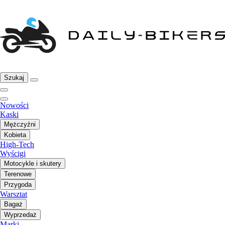
Szukaj
Nowości
Kaski
Mężczyźni
Kobieta
High-Tech
Wyścigi
Motocykle i skutery
Terenowe
Przygoda
Warsztat
Bagaż
Wyprzedaż
Marki