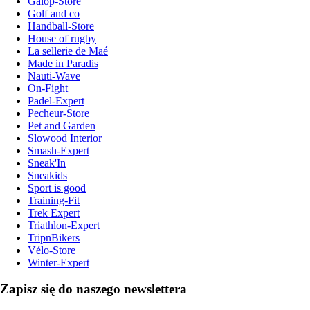
Galop-Store
Golf and co
Handball-Store
House of rugby
La sellerie de Maé
Made in Paradis
Nauti-Wave
On-Fight
Padel-Expert
Pecheur-Store
Pet and Garden
Slowood Interior
Smash-Expert
Sneak'In
Sneakids
Sport is good
Training-Fit
Trek Expert
Triathlon-Expert
TripnBikers
Vélo-Store
Winter-Expert
Zapisz się do naszego newslettera