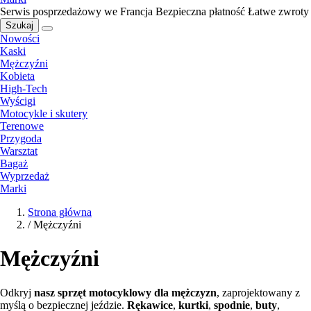
Serwis posprzedażowy we Francja
Bezpieczna płatność
Łatwe zwroty
Szukaj
Nowości
Kaski
Mężczyźni
Kobieta
High-Tech
Wyścigi
Motocykle i skutery
Terenowe
Przygoda
Warsztat
Bagaż
Wyprzedaż
Marki
Strona główna
/
Mężczyźni
Mężczyźni
Odkryj
nasz sprzęt motocyklowy dla mężczyzn
, zaprojektowany z
myślą o bezpiecznej jeździe.
Rękawice
,
kurtki
,
spodnie
,
buty
,