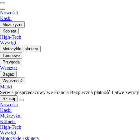
Nowości
Kaski
Mężczyźni
Kobieta
High-Tech
Wyścigi
Motocykle i skutery
Terenowe
Przygoda
Warsztat
Bagaż
Wyprzedaż
Marki
Serwis posprzedażowy we Francja
Bezpieczna płatność
Łatwe zwroty
Szukaj
Nowości
Kaski
Mężczyźni
Kobieta
High-Tech
Wyścigi
Motocykle i skutery