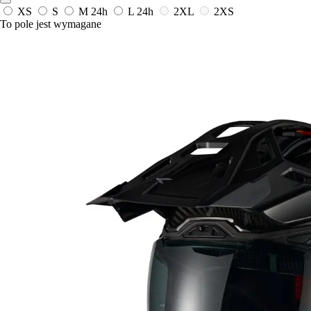
XS
S
M
24h
L
24h
2XL
2XS
To pole jest wymagane