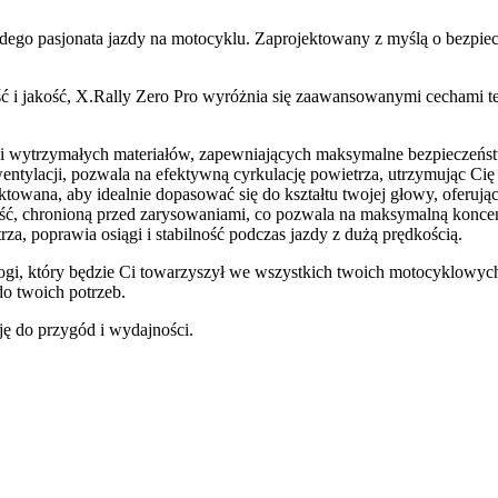
żdego pasjonata jazdy na motocyklu. Zaprojektowany z myślą o bezpiec
 jakość, X.Rally Zero Pro wyróżnia się zaawansowanymi cechami tec
 i wytrzymałych materiałów, zapewniających maksymalne bezpieczeńst
ylacji, pozwala na efektywną cyrkulację powietrza, utrzymując Cię 
ktowana, aby idealnie dopasować się do kształtu twojej głowy, oferu
ć, chronioną przed zarysowaniami, co pozwala na maksymalną koncent
za, poprawia osiągi i stabilność podczas jazdy z dużą prędkością.
rogi, który będzie Ci towarzyszył we wszystkich twoich motocyklowych
do twoich potrzeb.
ję do przygód i wydajności.