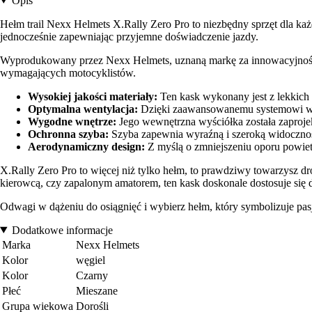
Opis
Hełm trail Nexx Helmets X.Rally Zero Pro to niezbędny sprzęt dla ka
jednocześnie zapewniając przyjemne doświadczenie jazdy.
Wyprodukowany przez Nexx Helmets, uznaną markę za innowacyjność i
wymagających motocyklistów.
Wysokiej jakości materiały:
Ten kask wykonany jest z lekkich
Optymalna wentylacja:
Dzięki zaawansowanemu systemowi went
Wygodne wnętrze:
Jego wewnętrzna wyściółka została zaproje
Ochronna szyba:
Szyba zapewnia wyraźną i szeroką widocznoś
Aerodynamiczny design:
Z myślą o zmniejszeniu oporu powietr
X.Rally Zero Pro to więcej niż tylko hełm, to prawdziwy towarzysz d
kierowcą, czy zapalonym amatorem, ten kask doskonale dostosuje się 
Odwagi w dążeniu do osiągnięć i wybierz hełm, który symbolizuje pas
Dodatkowe informacje
Marka
Nexx Helmets
Kolor
węgiel
Kolor
Czarny
Płeć
Mieszane
Grupa wiekowa
Dorośli