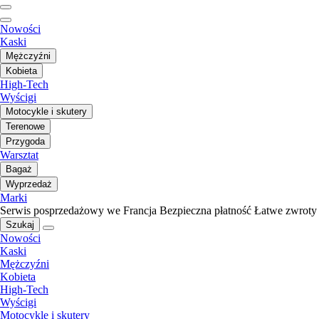
Nowości
Kaski
Mężczyźni
Kobieta
High-Tech
Wyścigi
Motocykle i skutery
Terenowe
Przygoda
Warsztat
Bagaż
Wyprzedaż
Marki
Serwis posprzedażowy we Francja
Bezpieczna płatność
Łatwe zwroty
Szukaj
Nowości
Kaski
Mężczyźni
Kobieta
High-Tech
Wyścigi
Motocykle i skutery