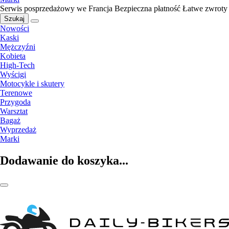
Serwis posprzedażowy we Francja
Bezpieczna płatność
Łatwe zwroty
Szukaj
Nowości
Kaski
Mężczyźni
Kobieta
High-Tech
Wyścigi
Motocykle i skutery
Terenowe
Przygoda
Warsztat
Bagaż
Wyprzedaż
Marki
Dodawanie do koszyka...