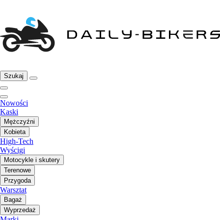
Szukaj
Nowości
Kaski
Mężczyźni
Kobieta
High-Tech
Wyścigi
Motocykle i skutery
Terenowe
Przygoda
Warsztat
Bagaż
Wyprzedaż
Marki