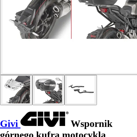
Givi
Wspornik
górnego kufra motocykla