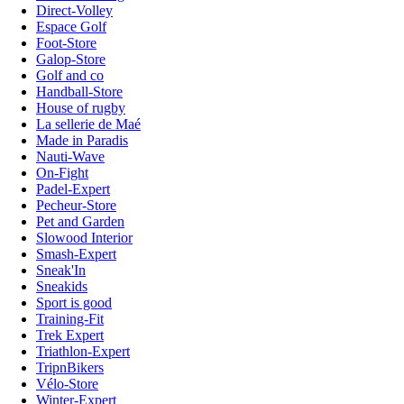
Direct-Volley
Espace Golf
Foot-Store
Galop-Store
Golf and co
Handball-Store
House of rugby
La sellerie de Maé
Made in Paradis
Nauti-Wave
On-Fight
Padel-Expert
Pecheur-Store
Pet and Garden
Slowood Interior
Smash-Expert
Sneak'In
Sneakids
Sport is good
Training-Fit
Trek Expert
Triathlon-Expert
TripnBikers
Vélo-Store
Winter-Expert