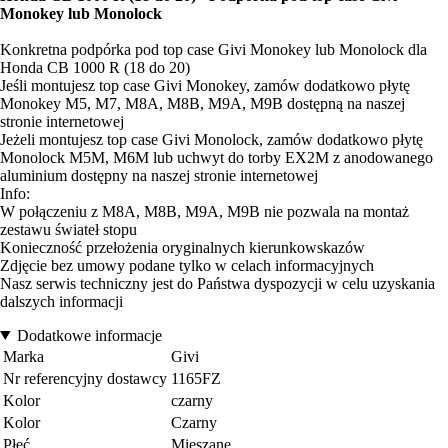
Monokey lub Monolock
Konkretna podpórka pod top case Givi Monokey lub Monolock dla
Honda CB 1000 R (18 do 20)
Jeśli montujesz top case Givi Monokey, zamów dodatkowo płytę
Monokey M5, M7, M8A, M8B, M9A, M9B dostępną na naszej
stronie internetowej
Jeżeli montujesz top case Givi Monolock, zamów dodatkowo płytę
Monolock M5M, M6M lub uchwyt do torby EX2M z anodowanego
aluminium dostępny na naszej stronie internetowej
Info:
W połączeniu z M8A, M8B, M9A, M9B nie pozwala na montaż
zestawu świateł stopu
Konieczność przełożenia oryginalnych kierunkowskazów
Zdjęcie bez umowy podane tylko w celach informacyjnych
Nasz serwis techniczny jest do Państwa dyspozycji w celu uzyskania
dalszych informacji
Dodatkowe informacje
Marka
Givi
Nr referencyjny dostawcy
1165FZ
Kolor
czarny
Kolor
Czarny
Płeć
Mieszane