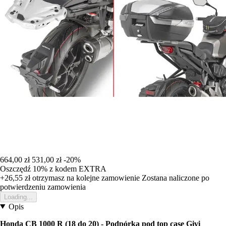
664,00 zł
531,00 zł
-20%
Oszczędź 10%
z kodem
EXTRA
+26,55 zł
otrzymasz na kolejne zamowienie
Zostana naliczone po
potwierdzeniu zamowienia
Loading...
Opis
Honda CB 1000 R (18 do 20) - Podpórka pod top case Givi