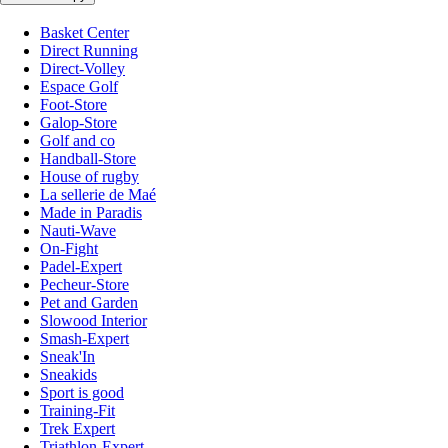
Basket Center
Direct Running
Direct-Volley
Espace Golf
Foot-Store
Galop-Store
Golf and co
Handball-Store
House of rugby
La sellerie de Maé
Made in Paradis
Nauti-Wave
On-Fight
Padel-Expert
Pecheur-Store
Pet and Garden
Slowood Interior
Smash-Expert
Sneak'In
Sneakids
Sport is good
Training-Fit
Trek Expert
Triathlon-Expert