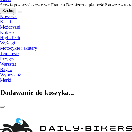
Serwis posprzedażowy we Francja
Bezpieczna płatność
Łatwe zwroty
Szukaj
Nowości
Kaski
Mężczyźni
Kobieta
High-Tech
Wyścigi
Motocykle i skutery
Terenowe
Przygoda
Warsztat
Bagaż
Wyprzedaż
Marki
Dodawanie do koszyka...