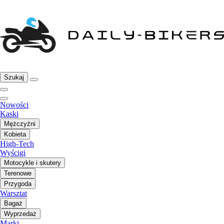
Szukaj
Nowości
Kaski
Mężczyźni
Kobieta
High-Tech
Wyścigi
Motocykle i skutery
Terenowe
Przygoda
Warsztat
Bagaż
Wyprzedaż
Marki