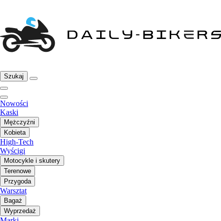
Szukaj
Nowości
Kaski
Mężczyźni
Kobieta
High-Tech
Wyścigi
Motocykle i skutery
Terenowe
Przygoda
Warsztat
Bagaż
Wyprzedaż
Marki