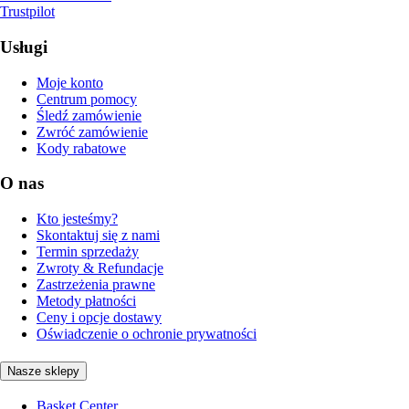
Trustpilot
Usługi
Moje konto
Centrum pomocy
Śledź zamówienie
Zwróć zamówienie
Kody rabatowe
O nas
Kto jesteśmy?
Skontaktuj się z nami
Termin sprzedaży
Zwroty & Refundacje
Zastrzeżenia prawne
Metody płatności
Ceny i opcje dostawy
Oświadczenie o ochronie prywatności
Nasze sklepy
Basket Center