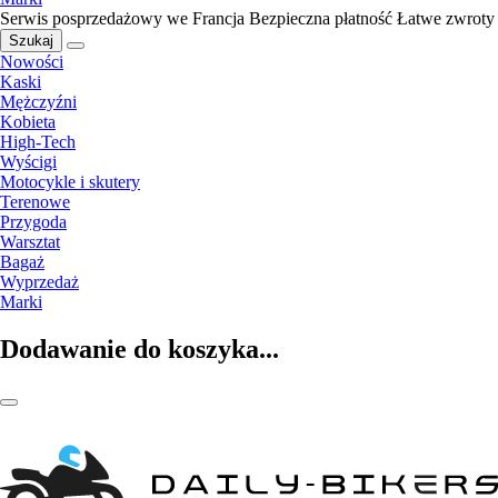
Serwis posprzedażowy we Francja
Bezpieczna płatność
Łatwe zwroty
Szukaj
Nowości
Kaski
Mężczyźni
Kobieta
High-Tech
Wyścigi
Motocykle i skutery
Terenowe
Przygoda
Warsztat
Bagaż
Wyprzedaż
Marki
Dodawanie do koszyka...