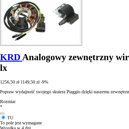
KRD
Analogowy zewnętrzny wirni
lx
1256,50 zł
1149,50 zł
-9%
Popraw wydajność swojego skutera Piaggio dzięki naszemu zewnę
Rozmiar
*
TU
To pole jest wymagane
Wysyłka w 4 dni