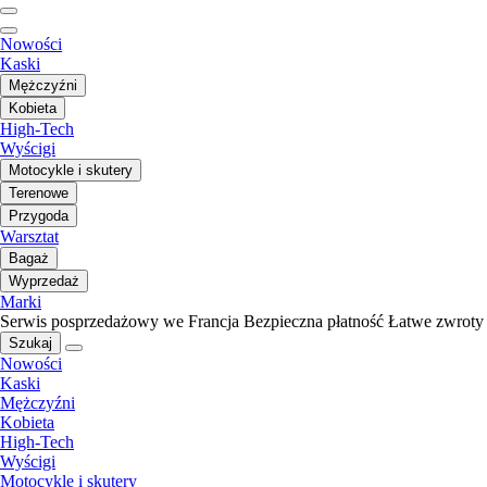
Nowości
Kaski
Mężczyźni
Kobieta
High-Tech
Wyścigi
Motocykle i skutery
Terenowe
Przygoda
Warsztat
Bagaż
Wyprzedaż
Marki
Serwis posprzedażowy we Francja
Bezpieczna płatność
Łatwe zwroty
Szukaj
Nowości
Kaski
Mężczyźni
Kobieta
High-Tech
Wyścigi
Motocykle i skutery