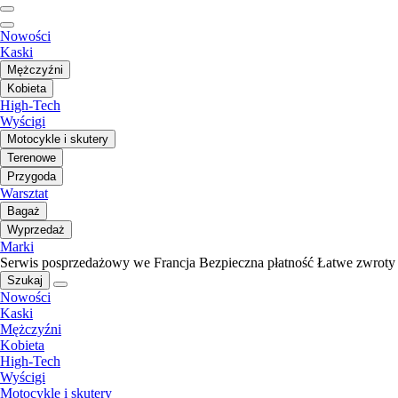
Nowości
Kaski
Mężczyźni
Kobieta
High-Tech
Wyścigi
Motocykle i skutery
Terenowe
Przygoda
Warsztat
Bagaż
Wyprzedaż
Marki
Serwis posprzedażowy we Francja
Bezpieczna płatność
Łatwe zwroty
Szukaj
Nowości
Kaski
Mężczyźni
Kobieta
High-Tech
Wyścigi
Motocykle i skutery