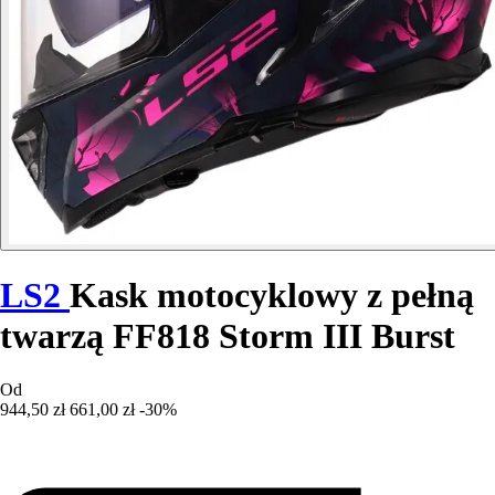
LS2
Kask motocyklowy z pełną
twarzą FF818 Storm III Burst
Od
944,50 zł
661,00 zł
-30%