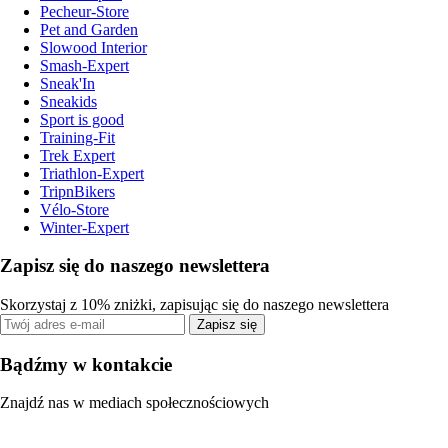
Pecheur-Store
Pet and Garden
Slowood Interior
Smash-Expert
Sneak'In
Sneakids
Sport is good
Training-Fit
Trek Expert
Triathlon-Expert
TripnBikers
Vélo-Store
Winter-Expert
Zapisz się do naszego newslettera
Skorzystaj z 10% zniżki, zapisując się do naszego newslettera
Zapisz się
Bądźmy w kontakcie
Znajdź nas w mediach społecznościowych