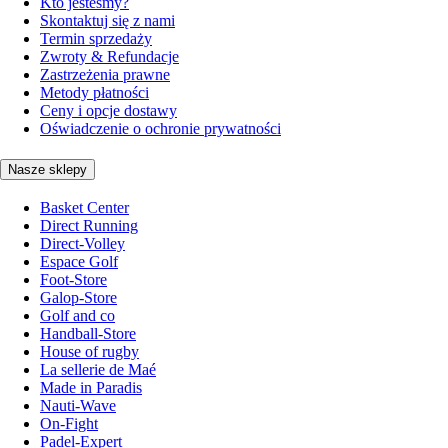
Kto jesteśmy?
Skontaktuj się z nami
Termin sprzedaży
Zwroty & Refundacje
Zastrzeżenia prawne
Metody płatności
Ceny i opcje dostawy
Oświadczenie o ochronie prywatności
Nasze sklepy
Basket Center
Direct Running
Direct-Volley
Espace Golf
Foot-Store
Galop-Store
Golf and co
Handball-Store
House of rugby
La sellerie de Maé
Made in Paradis
Nauti-Wave
On-Fight
Padel-Expert