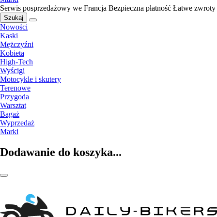
Serwis posprzedażowy we Francja
Bezpieczna płatność
Łatwe zwroty
Szukaj
Nowości
Kaski
Mężczyźni
Kobieta
High-Tech
Wyścigi
Motocykle i skutery
Terenowe
Przygoda
Warsztat
Bagaż
Wyprzedaż
Marki
Dodawanie do koszyka...