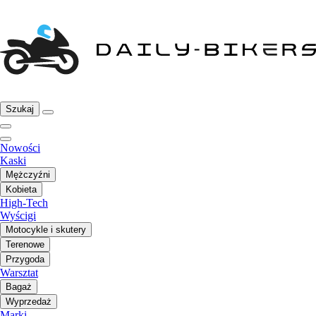
Szukaj
Nowości
Kaski
Mężczyźni
Kobieta
High-Tech
Wyścigi
Motocykle i skutery
Terenowe
Przygoda
Warsztat
Bagaż
Wyprzedaż
Marki