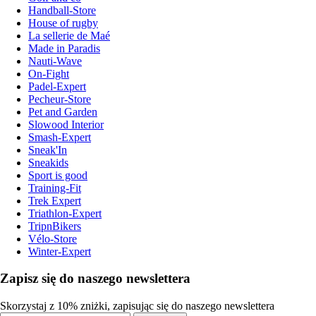
Handball-Store
House of rugby
La sellerie de Maé
Made in Paradis
Nauti-Wave
On-Fight
Padel-Expert
Pecheur-Store
Pet and Garden
Slowood Interior
Smash-Expert
Sneak'In
Sneakids
Sport is good
Training-Fit
Trek Expert
Triathlon-Expert
TripnBikers
Vélo-Store
Winter-Expert
Zapisz się do naszego newslettera
Skorzystaj z 10% zniżki, zapisując się do naszego newslettera