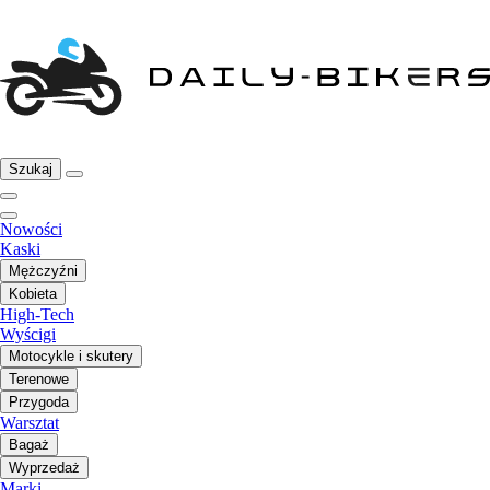
Szukaj
Nowości
Kaski
Mężczyźni
Kobieta
High-Tech
Wyścigi
Motocykle i skutery
Terenowe
Przygoda
Warsztat
Bagaż
Wyprzedaż
Marki