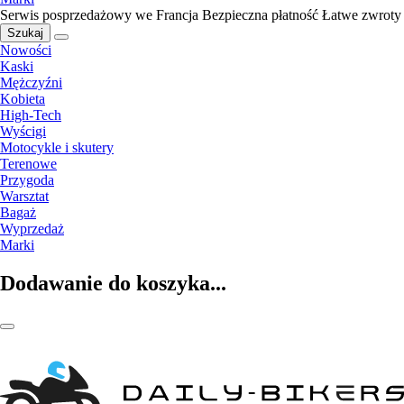
Serwis posprzedażowy we Francja
Bezpieczna płatność
Łatwe zwroty
Szukaj
Nowości
Kaski
Mężczyźni
Kobieta
High-Tech
Wyścigi
Motocykle i skutery
Terenowe
Przygoda
Warsztat
Bagaż
Wyprzedaż
Marki
Dodawanie do koszyka...