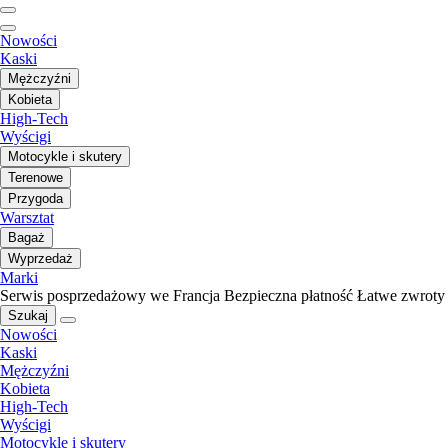
Nowości
Kaski
Mężczyźni
Kobieta
High-Tech
Wyścigi
Motocykle i skutery
Terenowe
Przygoda
Warsztat
Bagaż
Wyprzedaż
Marki
Serwis posprzedażowy we Francja
Bezpieczna płatność
Łatwe zwroty
Szukaj
Nowości
Kaski
Mężczyźni
Kobieta
High-Tech
Wyścigi
Motocykle i skutery