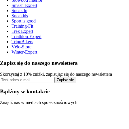
Slowood Interior
Smash-Expert
Sneak'In
Sneakids
Sport is good
Training-Fit
Trek Expert
Triathlon-Expert
TripnBikers
Vélo-Store
Winter-Expert
Zapisz się do naszego newslettera
Skorzystaj z 10% zniżki, zapisując się do naszego newslettera
Zapisz się
Bądźmy w kontakcie
Znajdź nas w mediach społecznościowych