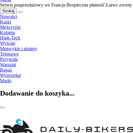
Serwis posprzedażowy we Francja
Bezpieczna płatność
Łatwe zwroty
Szukaj
Nowości
Kaski
Mężczyźni
Kobieta
High-Tech
Wyścigi
Motocykle i skutery
Terenowe
Przygoda
Warsztat
Bagaż
Wyprzedaż
Marki
Dodawanie do koszyka...