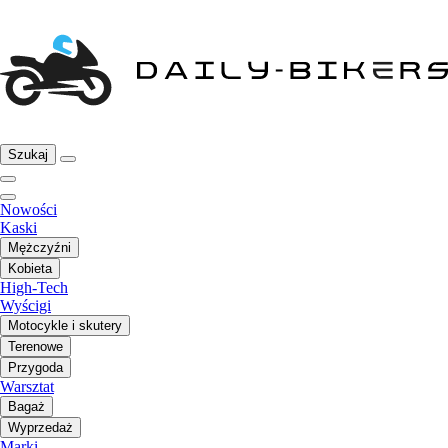
Szukaj
Nowości
Kaski
Mężczyźni
Kobieta
High-Tech
Wyścigi
Motocykle i skutery
Terenowe
Przygoda
Warsztat
Bagaż
Wyprzedaż
Marki