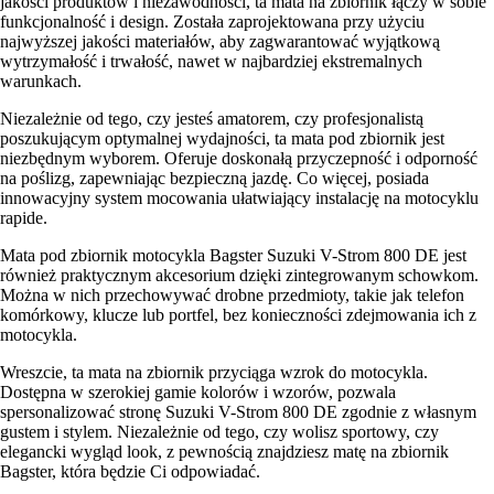
jakości produktów i niezawodności, ta mata na zbiornik łączy w sobie
funkcjonalność i design. Została zaprojektowana przy użyciu
najwyższej jakości materiałów, aby zagwarantować wyjątkową
wytrzymałość i trwałość, nawet w najbardziej ekstremalnych
warunkach.
Niezależnie od tego, czy jesteś amatorem, czy profesjonalistą
poszukującym optymalnej wydajności, ta mata pod zbiornik jest
niezbędnym wyborem. Oferuje doskonałą przyczepność i odporność
na poślizg, zapewniając bezpieczną jazdę. Co więcej, posiada
innowacyjny system mocowania ułatwiający instalację na motocyklu
rapide.
Mata pod zbiornik motocykla Bagster Suzuki V-Strom 800 DE jest
również praktycznym akcesorium dzięki zintegrowanym schowkom.
Można w nich przechowywać drobne przedmioty, takie jak telefon
komórkowy, klucze lub portfel, bez konieczności zdejmowania ich z
motocykla.
Wreszcie, ta mata na zbiornik przyciąga wzrok do motocykla.
Dostępna w szerokiej gamie kolorów i wzorów, pozwala
spersonalizować stronę Suzuki V-Strom 800 DE zgodnie z własnym
gustem i stylem. Niezależnie od tego, czy wolisz sportowy, czy
elegancki wygląd look, z pewnością znajdziesz matę na zbiornik
Bagster, która będzie Ci odpowiadać.