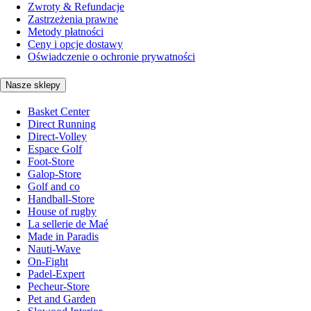
Zwroty & Refundacje
Zastrzeżenia prawne
Metody płatności
Ceny i opcje dostawy
Oświadczenie o ochronie prywatności
Nasze sklepy
Basket Center
Direct Running
Direct-Volley
Espace Golf
Foot-Store
Galop-Store
Golf and co
Handball-Store
House of rugby
La sellerie de Maé
Made in Paradis
Nauti-Wave
On-Fight
Padel-Expert
Pecheur-Store
Pet and Garden