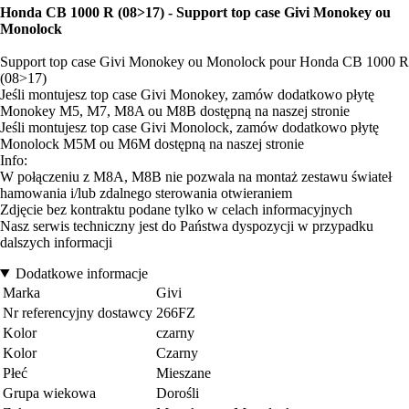
Honda CB 1000 R (08>17) - Support top case Givi Monokey ou
Monolock
Support top case Givi Monokey ou Monolock pour Honda CB 1000 R
(08>17)
Jeśli montujesz top case Givi Monokey, zamów dodatkowo płytę
Monokey M5, M7, M8A ou M8B dostępną na naszej stronie
Jeśli montujesz top case Givi Monolock, zamów dodatkowo płytę
Monolock M5M ou M6M dostępną na naszej stronie
Info:
W połączeniu z M8A, M8B nie pozwala na montaż zestawu świateł
hamowania i/lub zdalnego sterowania otwieraniem
Zdjęcie bez kontraktu podane tylko w celach informacyjnych
Nasz serwis techniczny jest do Państwa dyspozycji w przypadku
dalszych informacji
Dodatkowe informacje
Marka
Givi
Nr referencyjny dostawcy
266FZ
Kolor
czarny
Kolor
Czarny
Płeć
Mieszane
Grupa wiekowa
Dorośli