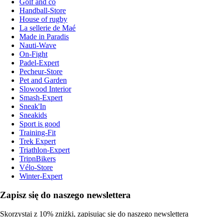
Golf and co
Handball-Store
House of rugby
La sellerie de Maé
Made in Paradis
Nauti-Wave
On-Fight
Padel-Expert
Pecheur-Store
Pet and Garden
Slowood Interior
Smash-Expert
Sneak'In
Sneakids
Sport is good
Training-Fit
Trek Expert
Triathlon-Expert
TripnBikers
Vélo-Store
Winter-Expert
Zapisz się do naszego newslettera
Skorzystaj z 10% zniżki, zapisując się do naszego newslettera