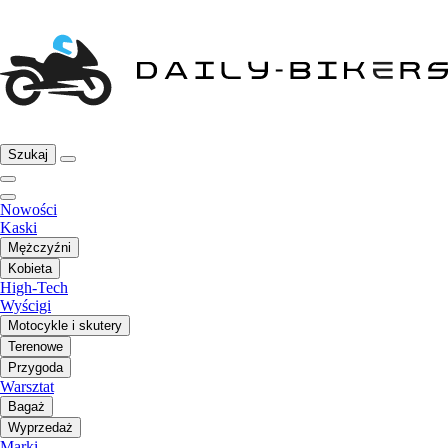
Szukaj
Nowości
Kaski
Mężczyźni
Kobieta
High-Tech
Wyścigi
Motocykle i skutery
Terenowe
Przygoda
Warsztat
Bagaż
Wyprzedaż
Marki