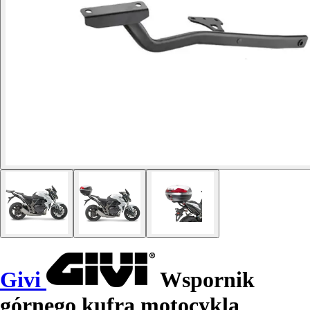
Givi
Wspornik
górnego kufra motocykla