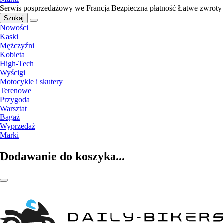
Serwis posprzedażowy we Francja
Bezpieczna płatność
Łatwe zwroty
Szukaj
Nowości
Kaski
Mężczyźni
Kobieta
High-Tech
Wyścigi
Motocykle i skutery
Terenowe
Przygoda
Warsztat
Bagaż
Wyprzedaż
Marki
Dodawanie do koszyka...