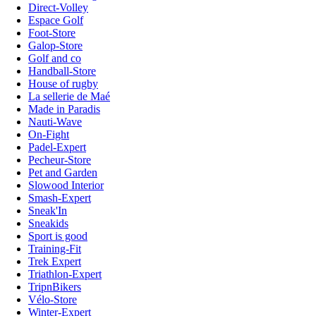
Direct-Volley
Espace Golf
Foot-Store
Galop-Store
Golf and co
Handball-Store
House of rugby
La sellerie de Maé
Made in Paradis
Nauti-Wave
On-Fight
Padel-Expert
Pecheur-Store
Pet and Garden
Slowood Interior
Smash-Expert
Sneak'In
Sneakids
Sport is good
Training-Fit
Trek Expert
Triathlon-Expert
TripnBikers
Vélo-Store
Winter-Expert