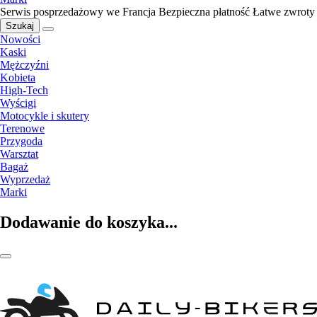
Serwis posprzedażowy we Francja
Bezpieczna płatność
Łatwe zwroty
Szukaj
Nowości
Kaski
Mężczyźni
Kobieta
High-Tech
Wyścigi
Motocykle i skutery
Terenowe
Przygoda
Warsztat
Bagaż
Wyprzedaż
Marki
Dodawanie do koszyka...