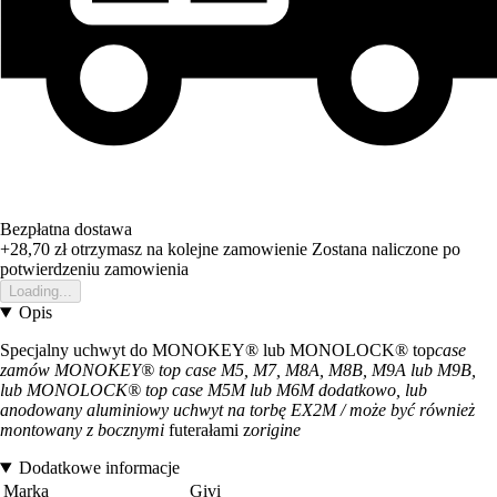
Bezpłatna dostawa
+28,70 zł
otrzymasz na kolejne zamowienie
Zostana naliczone po
potwierdzeniu zamowienia
Loading...
Opis
Specjalny uchwyt do MONOKEY® lub MONOLOCK® top
case
zamów MONOKEY® top case M5, M7, M8A, M8B, M9A lub M9B,
lub MONOLOCK® top case M5M lub M6M dodatkowo, lub
anodowany aluminiowy uchwyt na torbę EX2M / może być również
montowany z bocznymi
futerałami z
origine
Dodatkowe informacje
Marka
Givi