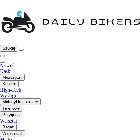
Szukaj
Nowości
Kaski
Mężczyźni
Kobieta
High-Tech
Wyścigi
Motocykle i skutery
Terenowe
Przygoda
Warsztat
Bagaż
Wyprzedaż
Marki