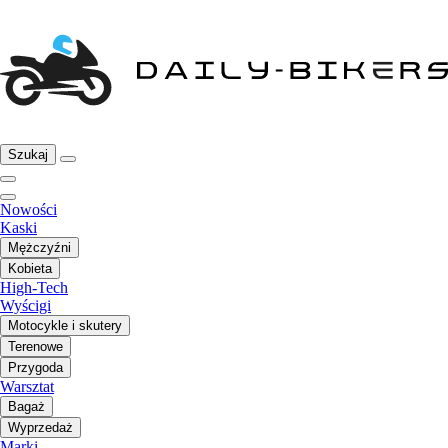
Szukaj
Nowości
Kaski
Mężczyźni
Kobieta
High-Tech
Wyścigi
Motocykle i skutery
Terenowe
Przygoda
Warsztat
Bagaż
Wyprzedaż
Marki