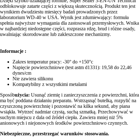
Dzięki szybko działającej formule, Super Sealer 3-EN-UN Technical
odblokowuje zatarte części z większą skutecznością. Produkt ten jest
wynikiem dwudziestu miesięcy badań prowadzonych przez
laboratorium WD-40 w USA. Wynik jest zdumiewający: formuła
spełnia najwyższe wymagania dla zastosowań przemysłowych. Wnika
w najbardziej niedostępne części, rozprasza rdzę, brud i różne osady,
uwalniając skorodowane lub zakleszczone mechanizmy.
Informacje :
Zakres temperatur pracy: -30° do +150°c
Napięcie powierzchniowe (test astm d1331): 19,58 do 22,46
dynes/cm
Nie zawiera silikonu
Kompatybilny z wszystkimi metalami
Sposób
użycia:
Usunąć ziemię i zanieczyszczenia z powierzchni, która
ma być poddana działaniu preparatu. Wstrząsnąć butelką, rozpylić na
czyszczoną powierzchnię i pozostawić na kilka sekund, aby piana
wsiąkła. Wytrzeć nadmiar czystą, suchą szmatką. Przechowywać w
suchym miejscu z dala od źródeł ciepła. Zawiera mniej niż 5%
anionowych i niejonowych środków powierzchniowo czynnych.
Niebezpieczne, przestrzegać warunków stosowania.