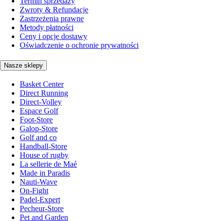
Termin sprzedaży
Zwroty & Refundacje
Zastrzeżenia prawne
Metody płatności
Ceny i opcje dostawy
Oświadczenie o ochronie prywatności
Nasze sklepy
Basket Center
Direct Running
Direct-Volley
Espace Golf
Foot-Store
Galop-Store
Golf and co
Handball-Store
House of rugby
La sellerie de Maé
Made in Paradis
Nauti-Wave
On-Fight
Padel-Expert
Pecheur-Store
Pet and Garden