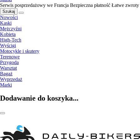
Serwis posprzedażowy we Francja
Bezpieczna płatność
Łatwe zwroty
Szukaj
Nowości
Kaski
Mężczyźni
Kobieta
High-Tech
Wyścigi
Motocykle i skutery
Terenowe
Przygoda
Warsztat
Bagaż
Wyprzedaż
Marki
Dodawanie do koszyka...