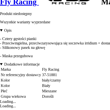
Fly Racing
Ma
Produkt niedostępny
Wszystkie warianty wyprzedane
Opis
- Cztery gęstości pianki
- Przeciwmgielna, przeciwzarysowująca się soczewka irridium + dosta
- Silikonowy pasek na głowę
- Maska przegubowa
Dodatkowe informacje
Marka
Fly Racing
Nr referencyjny dostawcy
37-51881
Kolor
biały/czarny
Kolor
Biały
Płeć
Mieszane
Grupa wiekowa
Dorośli
Loading...
Loading...