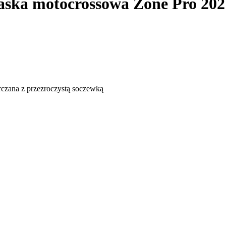
ska motocrossowa Zone Pro 202
rczana z przezroczystą soczewką